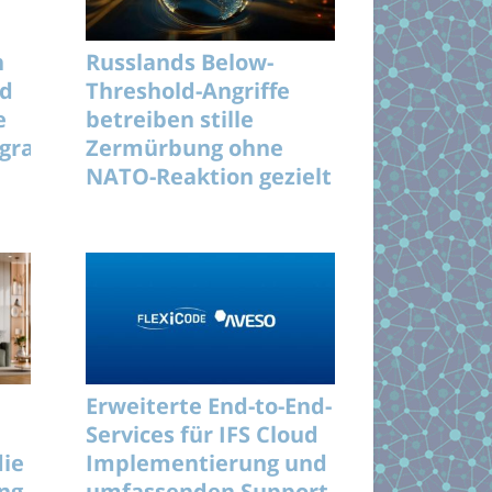
n
Russlands Below-
nd
Threshold-Angriffe
e
betreiben stille
rogramme
Zermürbung ohne
NATO-Reaktion gezielt
langfristig
Erweiterte End-to-End-
Services für IFS Cloud
die
Implementierung und
ung
umfassenden Support