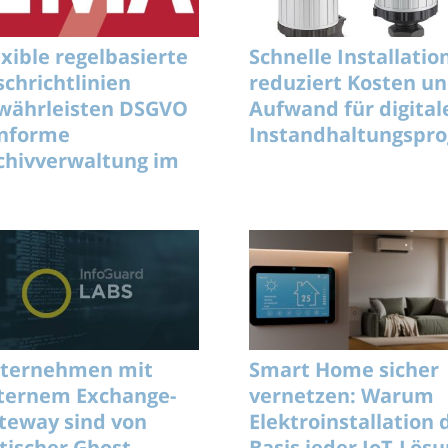
exible regelbasierte
Schnelle Installatio
schrichtlinien
reduziert Kosten u
währleisten DSGVO
Aufwand für digital
nforme
Instandhaltungsp
chivverwaltung im
ternehmen
ternehmen mit
Smart Home sicher
ternem Exchange-
vernetzen: Warum
teway sind von
Elektroinstallation 
itischer Ghost-
Basis jeder IoT-Lös