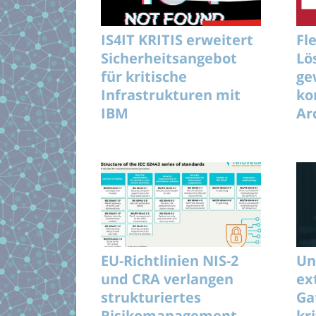
IS4IT KRITIS erweitert
Fl
Sicherheitsangebot
Lö
für kritische
ge
Infrastrukturen mit
ko
IBM
Ar
Un
EU-Richtlinien NIS-2
Un
und CRA verlangen
ex
strukturiertes
Ga
Risikomanagement
kr