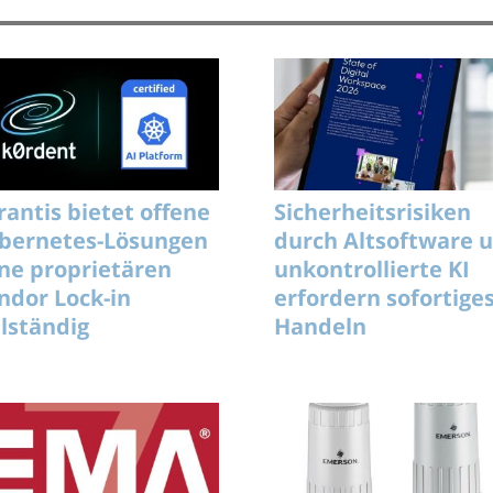
rantis bietet offene
Sicherheitsrisiken
bernetes-Lösungen
durch Altsoftware 
ne proprietären
unkontrollierte KI
ndor Lock-in
erfordern sofortige
llständig
Handeln