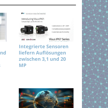
Integrierte Sensoren
und
liefern Auflösungen
zwischen 3,1 und 20
s
MP