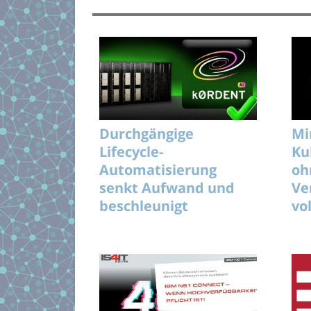
Durchgängige
Mi
Lifecycle-
Ku
Automatisierung
oh
senkt Aufwand und
Ve
beschleunigt
vo
unterbrechungsfreie
KI-Rollouts effizient