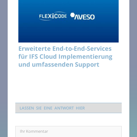
Erweiterte End-to-End-Services
für IFS Cloud Implementierung
und umfassenden Support
LASSEN SIE EINE ANTWORT HIER