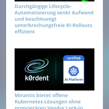
Durchgängige Lifecycle-
Automatisierung senkt Aufwand
und beschleunigt
unterbrechungsfreie KI-Rollouts
effizient
Mirantis bietet offene
Kubernetes-Lösungen ohne
proprietären Vendor Lock-in