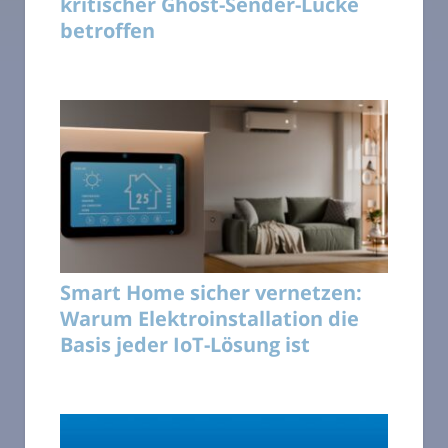
kritischer Ghost-Sender-Lücke
betroffen
Smart Home sicher vernetzen:
Warum Elektroinstallation die
Basis jeder IoT-Lösung ist