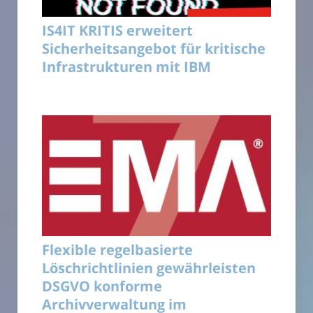
IS4IT KRITIS erweitert
Sicherheitsangebot für kritische
Infrastrukturen mit IBM
Flexible regelbasierte
Löschrichtlinien gewährleisten
DSGVO konforme
Archivverwaltung im