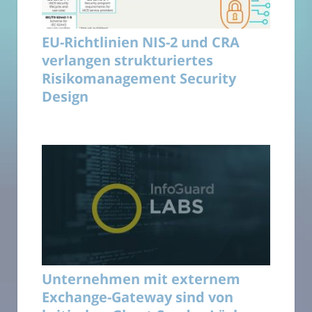
EU-Richtlinien NIS-2 und CRA
verlangen strukturiertes
Risikomanagement Security
Design
Unternehmen mit externem
Exchange-Gateway sind von