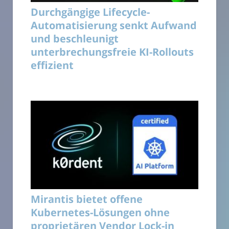
Durchgängige Lifecycle-
Automatisierung senkt Aufwand
und beschleunigt
unterbrechungsfreie KI-Rollouts
effizient
Mirantis bietet offene
Kubernetes-Lösungen ohne
proprietären Vendor Lock-in