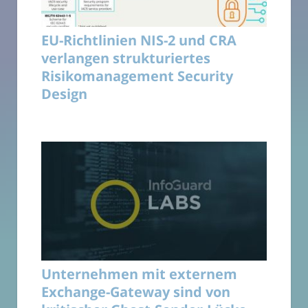
EU-Richtlinien NIS-2 und CRA
verlangen strukturiertes
Risikomanagement Security
Design
Unternehmen mit externem
Exchange-Gateway sind von