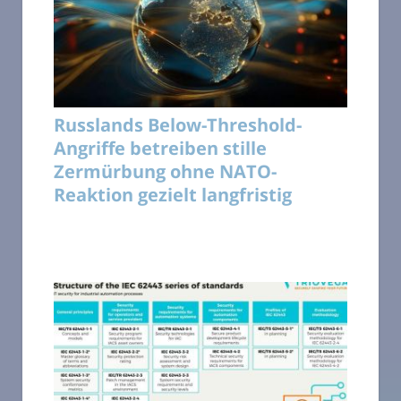
Russlands Below-Threshold-
Angriffe betreiben stille
Zermürbung ohne NATO-
Reaktion gezielt langfristig