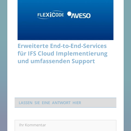
Erweiterte End-to-End-Services
für IFS Cloud Implementierung
und umfassenden Support
LASSEN SIE EINE ANTWORT HIER