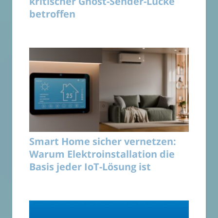
kritischer Ghost-Sender-Lücke
betroffen
Smart Home sicher vernetzen:
Warum Elektroinstallation die
Basis jeder IoT-Lösung ist