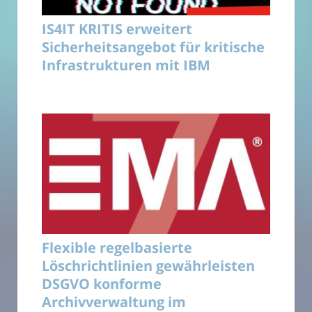
IS4IT KRITIS erweitert
Sicherheitsangebot für kritische
Infrastrukturen mit IBM
Flexible regelbasierte
Löschrichtlinien gewährleisten
DSGVO konforme
Archivverwaltung im