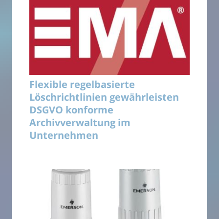
Flexible regelbasierte
Löschrichtlinien gewährleisten
DSGVO konforme
Archivverwaltung im
Unternehmen