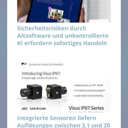
Sicherheitsrisiken durch
Altsoftware und unkontrollierte
KI erfordern sofortiges Handeln
Integrierte Sensoren liefern
Auflösungen zwischen 3,1 und 20