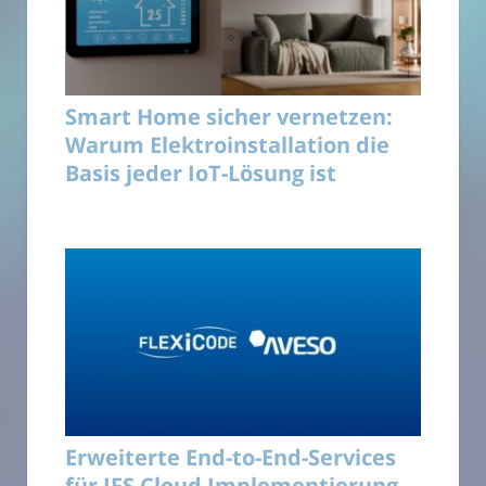
Smart Home sicher vernetzen:
Warum Elektroinstallation die
Basis jeder IoT-Lösung ist
Erweiterte End-to-End-Services
für IFS Cloud Implementierung