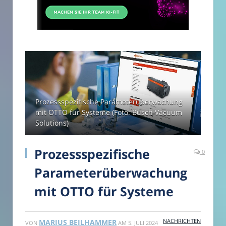
Prozessspezifische Parameterüberwachung
mit OTTO für Systeme (Foto: Busch Vacuum
Solutions)
Prozessspezifische
0
Parameterüberwachung
mit OTTO für Systeme
NACHRICHTEN
MARIUS BEILHAMMER
VON
AM
5. JULI 2024