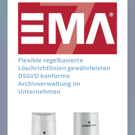
Flexible regelbasierte
Löschrichtlinien gewährleisten
DSGVO konforme
Archivverwaltung im
Unternehmen