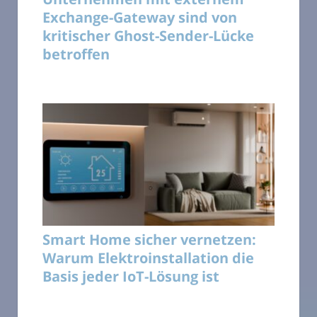
Exchange-Gateway sind von
kritischer Ghost-Sender-Lücke
betroffen
Smart Home sicher vernetzen:
Warum Elektroinstallation die
Basis jeder IoT-Lösung ist