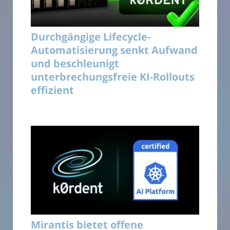
Durchgängige Lifecycle-
Automatisierung senkt Aufwand
und beschleunigt
unterbrechungsfreie KI-Rollouts
effizient
Mirantis bietet offene