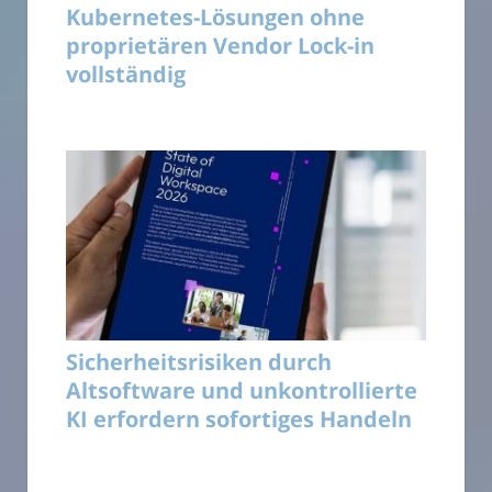
Kubernetes-Lösungen ohne
proprietären Vendor Lock-in
vollständig
Sicherheitsrisiken durch
Altsoftware und unkontrollierte
KI erfordern sofortiges Handeln