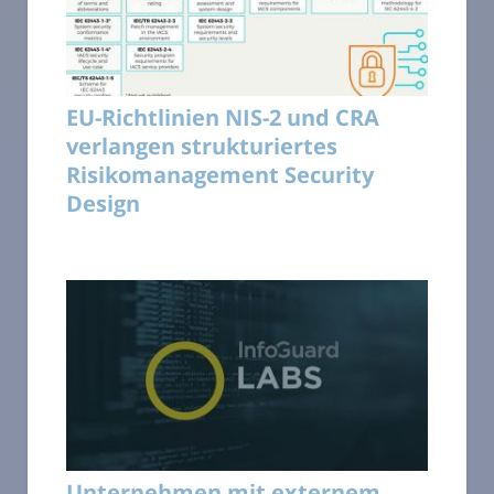
EU-Richtlinien NIS-2 und CRA
verlangen strukturiertes
Risikomanagement Security
Design
Unternehmen mit externem