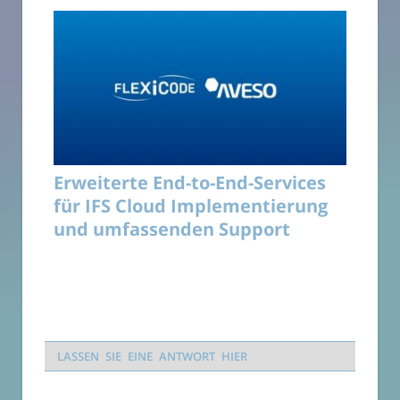
Erweiterte End-to-End-Services
für IFS Cloud Implementierung
und umfassenden Support
LASSEN SIE EINE ANTWORT HIER