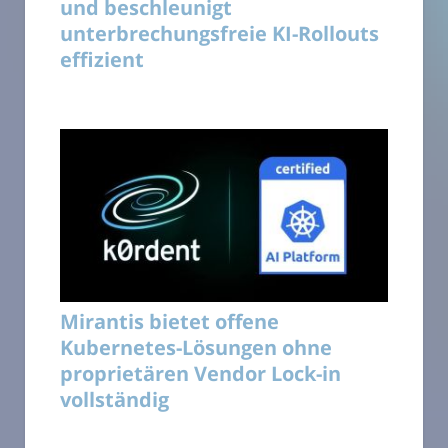
und beschleunigt
unterbrechungsfreie KI-Rollouts
effizient
Mirantis bietet offene
Kubernetes-Lösungen ohne
proprietären Vendor Lock-in
vollständig