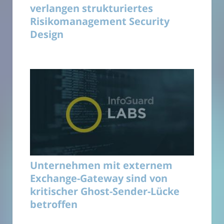
verlangen strukturiertes
Risikomanagement Security
Design
Unternehmen mit externem
Exchange-Gateway sind von
kritischer Ghost-Sender-Lücke
betroffen