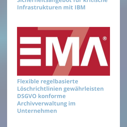
Infrastrukturen mit IBM
Flexible regelbasierte
Löschrichtlinien gewährleisten
DSGVO konforme
Archivverwaltung im
Unternehmen