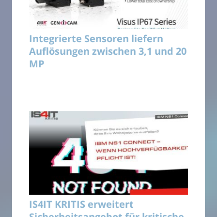
Integrierte Sensoren liefern
Auflösungen zwischen 3,1 und 20
MP
IS4IT KRITIS erweitert
Sicherheitsangebot für kritische