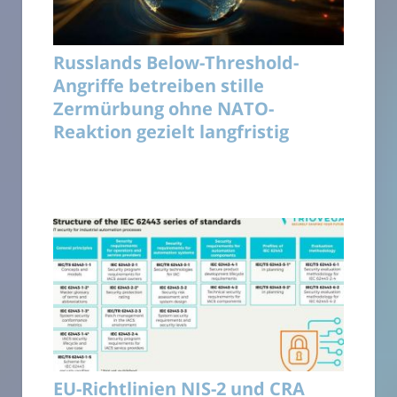
Russlands Below-Threshold-
Angriffe betreiben stille
Zermürbung ohne NATO-
Reaktion gezielt langfristig
EU-Richtlinien NIS-2 und CRA