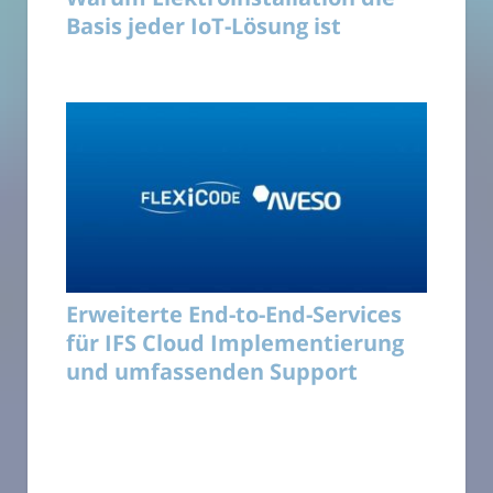
Basis jeder IoT-Lösung ist
Erweiterte End-to-End-Services
für IFS Cloud Implementierung
und umfassenden Support