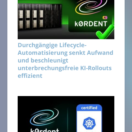
Durchgängige Lifecycle-
Automatisierung senkt Aufwand
und beschleunigt
unterbrechungsfreie KI-Rollouts
effizient