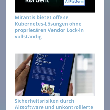
Mirantis bietet offene
Kubernetes-Lösungen ohne
proprietären Vendor Lock-in
vollständig
Sicherheitsrisiken durch
Altsoftware und unkontrollierte