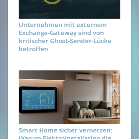
Unternehmen mit externem
Exchange-Gateway sind von
kritischer Ghost-Sender-Lücke
betroffen
Smart Home sicher vernetzen:
Warum Elektroinstallation die