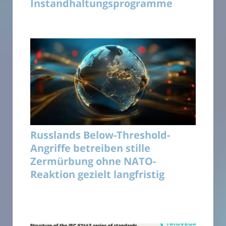
Instandhaltungsprogramme
Russlands Below-Threshold-
Angriffe betreiben stille
Zermürbung ohne NATO-
Reaktion gezielt langfristig