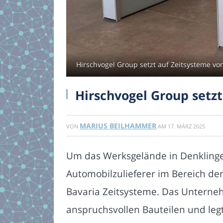
Hirschvogel Group setzt auf Zeitsysteme vo
Hirschvogel Group setz
MARIUS BEILHAMMER
VON
AM
17. MÄRZ 2025
Um das Werksgelände in Denklingen
Automobilzulieferer im Bereich de
Bavaria Zeitsysteme. Das Unterneh
anspruchsvollen Bauteilen und leg