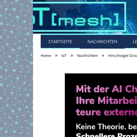
STARTSEITE
NACHRICHTEN
L
»
»
»
Home
IoT
Nachrichten
Hirschvogel Grou