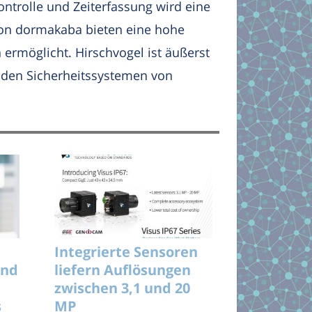
ntrolle und Zeiterfassung wird eine
von dormakaba bieten eine hohe
 ermöglicht. Hirschvogel ist äußerst
t den Sicherheitssystemen von
Integrierte Sensoren
und
liefern Auflösungen
zwischen 3,1 und 20
s
MP