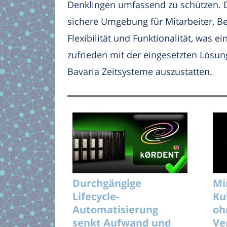
Denklingen umfassend zu schützen. Du
sichere Umgebung für Mitarbeiter, B
Flexibilität und Funktionalität, was 
zufrieden mit der eingesetzten Lösu
Bavaria Zeitsysteme auszustatten.
Durchgängige
Mi
Lifecycle-
Ku
Automatisierung
oh
senkt Aufwand und
Ve