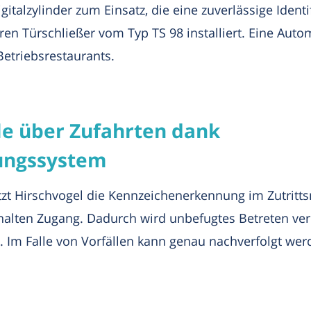
alzylinder zum Einsatz, die eine zuverlässige Identi
en Türschließer vom Typ TS 98 installiert. Eine Autom
etriebsrestaurants.
le über Zufahrten dank
ungssystem
tzt Hirschvogel die Kennzeichenerkennung im Zutri
halten Zugang. Dadurch wird unbefugtes Betreten ve
n. Im Falle von Vorfällen kann genau nachverfolgt we