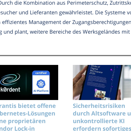
rch die Kombination aus Perimeterschutz, Zutrittsko
esucher und Lieferanten gewährleistet. Die Systeme 
ein effizientes Management der Zugangsberechtigungen
ng und plant, weitere Bereiche des Werksgeländes mi
rantis bietet offene
Sicherheitsrisiken
bernetes-Lösungen
durch Altsoftware 
ne proprietären
unkontrollierte KI
ndor Lock-in
erfordern sofortige