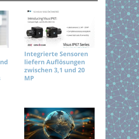
Integrierte Sensoren
und
liefern Auflösungen
zwischen 3,1 und 20
s
MP