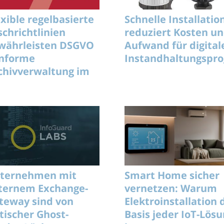
exible regelbasierte
Schnelle Installatio
schrichtlinien
reduziert Kosten u
währleisten DSGVO
Aufwand für digital
nforme
Instandhaltungsp
chivverwaltung im
ternehmen
ternehmen mit
Smart Home sicher
ternem Exchange-
vernetzen: Warum
teway sind von
Elektroinstallation 
itischer Ghost-
Basis jeder IoT-Lös