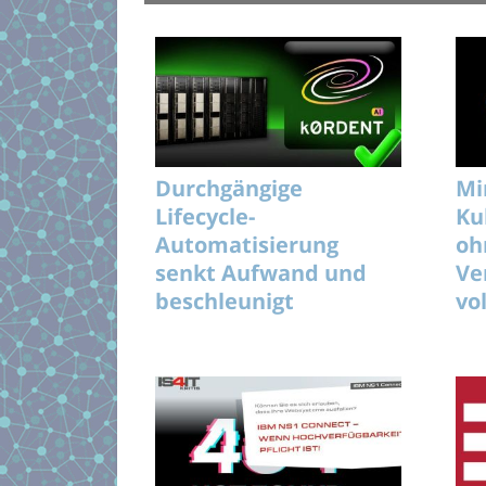
Durchgängige
Mi
Lifecycle-
Ku
Automatisierung
oh
senkt Aufwand und
Ve
beschleunigt
vo
unterbrechungsfreie
KI-Rollouts effizient