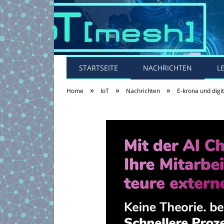
STARTSEITE
NACHRICHTEN
L
»
»
»
Home
IoT
Nachrichten
E-krona und digi