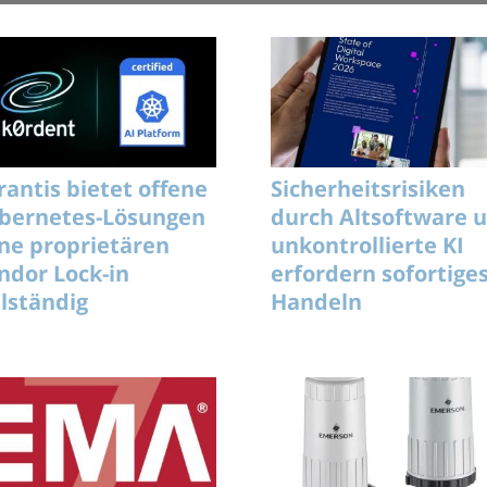
rantis bietet offene
Sicherheitsrisiken
bernetes-Lösungen
durch Altsoftware 
ne proprietären
unkontrollierte KI
ndor Lock-in
erfordern sofortige
llständig
Handeln