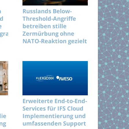
n
Russlands Below-
nd
Threshold-Angriffe
e
betreiben stille
rogramme
Zermürbung ohne
NATO-Reaktion gezielt
langfristig
Erweiterte End-to-End-
Services für IFS Cloud
die
Implementierung und
ung
umfassenden Support