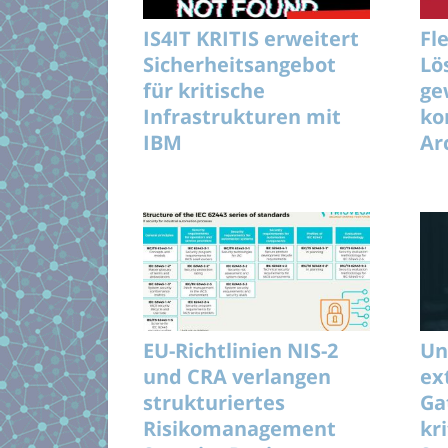
IS4IT KRITIS erweitert
Fl
Sicherheitsangebot
Lö
für kritische
ge
Infrastrukturen mit
ko
IBM
Ar
Un
EU-Richtlinien NIS-2
Un
und CRA verlangen
ex
strukturiertes
Ga
Risikomanagement
kr