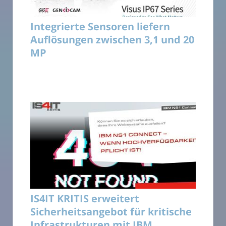
Integrierte Sensoren liefern
Auflösungen zwischen 3,1 und 20
MP
IS4IT KRITIS erweitert
Sicherheitsangebot für kritische
Infrastrukturen mit IBM