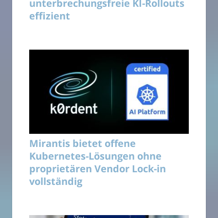
unterbrechungsfreie KI-Rollouts
effizient
Mirantis bietet offene
Kubernetes-Lösungen ohne
proprietären Vendor Lock-in
vollständig