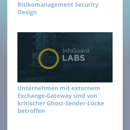
Risikomanagement Security
Design
Unternehmen mit externem
Exchange-Gateway sind von
kritischer Ghost-Sender-Lücke
betroffen