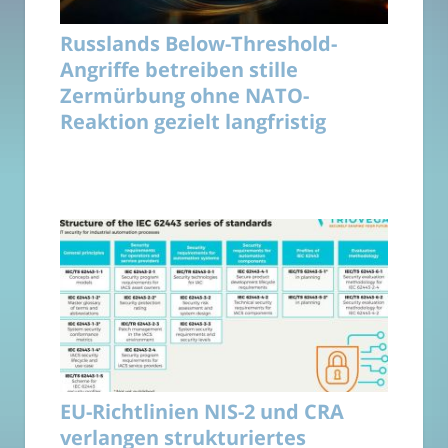
Russlands Below-Threshold-
Angriffe betreiben stille
Zermürbung ohne NATO-
Reaktion gezielt langfristig
EU-Richtlinien NIS-2 und CRA
verlangen strukturiertes