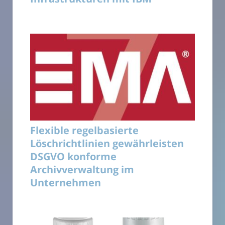
Flexible regelbasierte
Löschrichtlinien gewährleisten
DSGVO konforme
Archivverwaltung im
Unternehmen