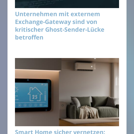
Unternehmen mit externem
Exchange-Gateway sind von
kritischer Ghost-Sender-Lücke
betroffen
Smart Home sicher vernetzen: