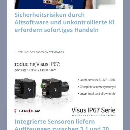
Sicherheitsrisiken durch
Altsoftware und unkontrollierte KI
erfordern sofortiges Handeln
Integrierte Sensoren liefern
Auflösungen zwischen 3,1 und 20