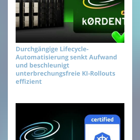
Durchgängige Lifecycle-
Automatisierung senkt Aufwand
und beschleunigt
unterbrechungsfreie KI-Rollouts
effizient