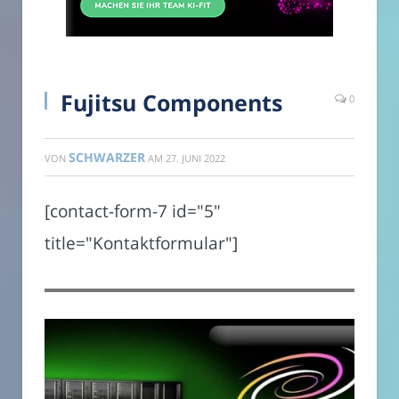
Fujitsu Components
0
SCHWARZER
VON
AM
27. JUNI 2022
[contact-form-7 id="5"
title="Kontaktformular"]