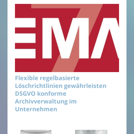
Flexible regelbasierte
Löschrichtlinien gewährleisten
DSGVO konforme
Archivverwaltung im
Unternehmen