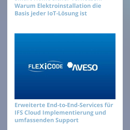
Warum Elektroinstallation die
Basis jeder IoT-Lösung ist
Erweiterte End-to-End-Services für
IFS Cloud Implementierung und
umfassenden Support