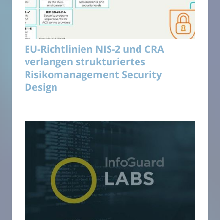
EU-Richtlinien NIS-2 und CRA
verlangen strukturiertes
Risikomanagement Security
Design