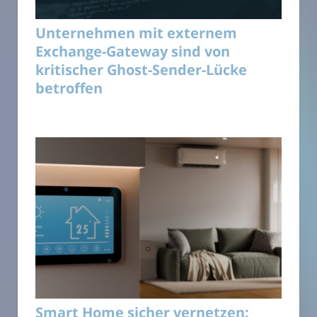
Unternehmen mit externem
Exchange-Gateway sind von
kritischer Ghost-Sender-Lücke
betroffen
Smart Home sicher vernetzen: