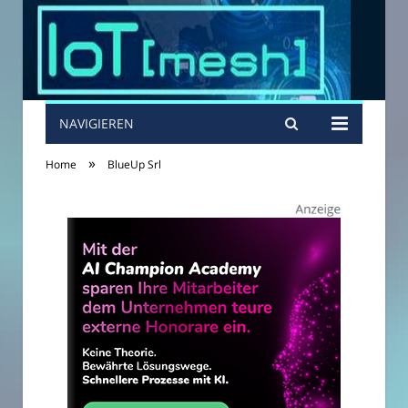
NAVIGIEREN
»
Home
BlueUp Srl