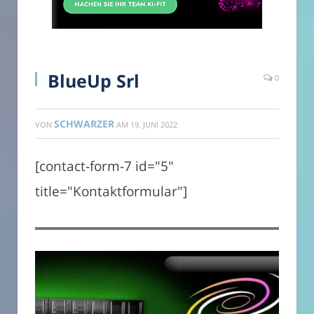
BlueUp Srl
0
SCHWARZER
VON
AM
19. JUNI 2022
[contact-form-7 id="5"
title="Kontaktformular"]