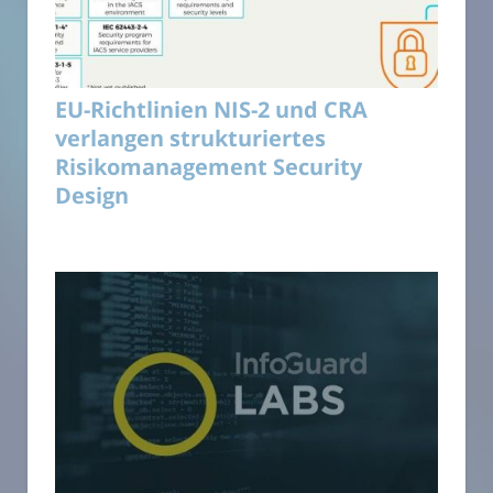
EU-Richtlinien NIS-2 und CRA
verlangen strukturiertes
Risikomanagement Security
Design