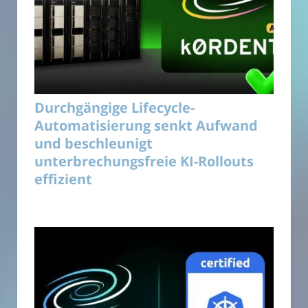
Durchgängige Lifecycle-
Automatisierung senkt Aufwand
und beschleunigt
unterbrechungsfreie KI-Rollouts
effizient