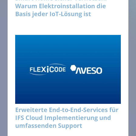
Warum Elektroinstallation die
Basis jeder IoT-Lösung ist
Erweiterte End-to-End-Services für
IFS Cloud Implementierung und
umfassenden Support