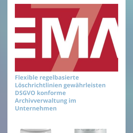
Flexible regelbasierte
Löschrichtlinien gewährleisten
DSGVO konforme
Archivverwaltung im
Unternehmen