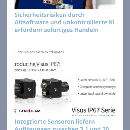
Sicherheitsrisiken durch
Altsoftware und unkontrollierte KI
erfordern sofortiges Handeln
Integrierte Sensoren liefern
Auflösungen zwischen 3,1 und 20