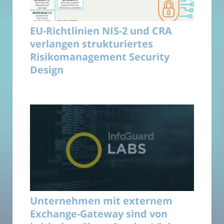
EU-Richtlinien NIS-2 und CRA
verlangen strukturiertes
Risikomanagement Security
Design
Unternehmen mit externem
Exchange-Gateway sind von