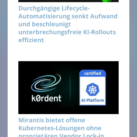
Durchgängige Lifecycle-
Automatisierung senkt Aufwand
und beschleunigt
unterbrechungsfreie KI-Rollouts
effizient
Mirantis bietet offene
Kubernetes-Lösungen ohne
proprietären Vendor Lock-in