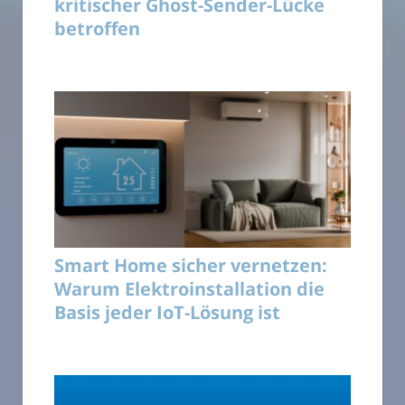
kritischer Ghost-Sender-Lücke
betroffen
Smart Home sicher vernetzen:
Warum Elektroinstallation die
Basis jeder IoT-Lösung ist