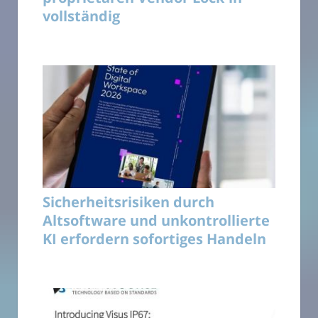
vollständig
Sicherheitsrisiken durch
Altsoftware und unkontrollierte
KI erfordern sofortiges Handeln