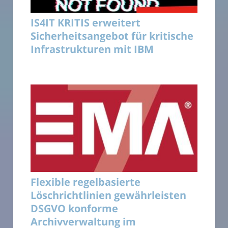
IS4IT KRITIS erweitert
Sicherheitsangebot für kritische
Infrastrukturen mit IBM
Flexible regelbasierte
Löschrichtlinien gewährleisten
DSGVO konforme
Archivverwaltung im