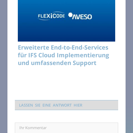
Erweiterte End-to-End-Services
für IFS Cloud Implementierung
und umfassenden Support
LASSEN SIE EINE ANTWORT HIER