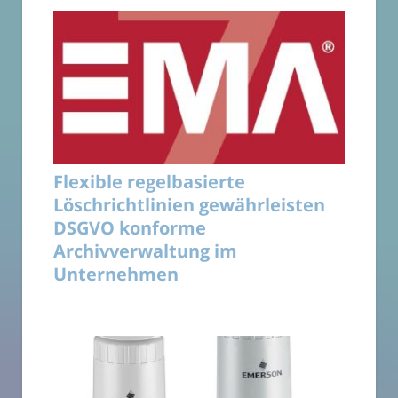
Flexible regelbasierte
Löschrichtlinien gewährleisten
DSGVO konforme
Archivverwaltung im
Unternehmen