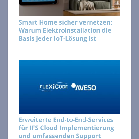
Smart Home sicher vernetzen:
Warum Elektroinstallation die
Basis jeder IoT-Lösung ist
Erweiterte End-to-End-Services
für IFS Cloud Implementierung
und umfassenden Support