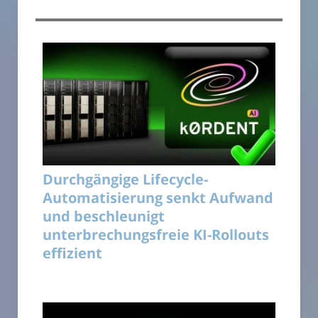
Durchgängige Lifecycle-
Automatisierung senkt Aufwand
und beschleunigt
unterbrechungsfreie KI-Rollouts
effizient