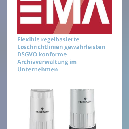
Flexible regelbasierte
Löschrichtlinien gewährleisten
DSGVO konforme
Archivverwaltung im
Unternehmen