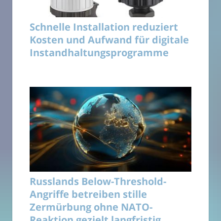
Schnelle Installation reduziert
Kosten und Aufwand für digitale
Instandhaltungsprogramme
Russlands Below-Threshold-
Angriffe betreiben stille
Zermürbung ohne NATO-
Reaktion gezielt langfristig