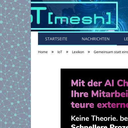
STARTSEITE
NACHRICHTEN
L
»
»
»
Home
IoT
Lexikon
Gemeinsam statt eins