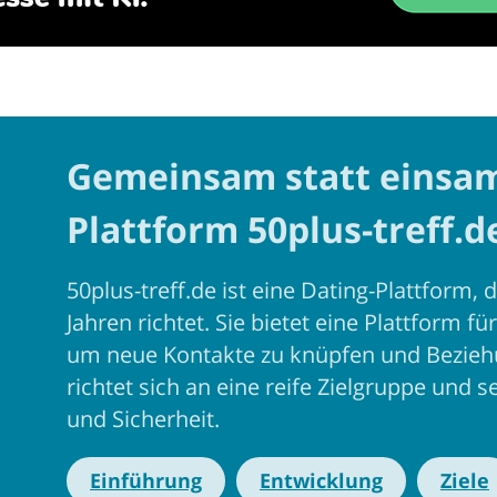
Gemeinsam statt einsam:
Plattform 50plus-treff.d
50plus-treff.de ist eine Dating-Plattform, d
Jahren richtet. Sie bietet eine Plattform 
um neue Kontakte zu knüpfen und Bezieh
richtet sich an eine reife Zielgruppe und s
und Sicherheit.
Einführung
Entwicklung
Ziele