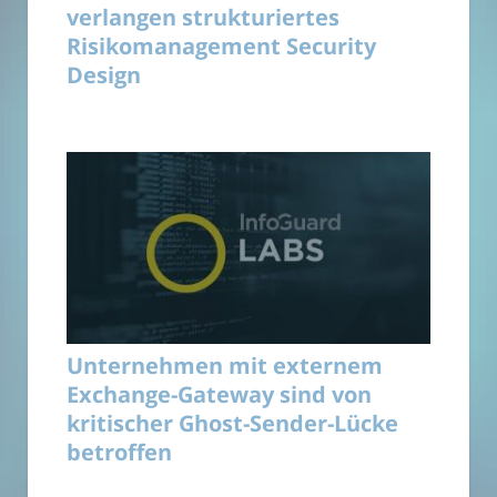
verlangen strukturiertes
Risikomanagement Security
Design
Unternehmen mit externem
Exchange-Gateway sind von
kritischer Ghost-Sender-Lücke
betroffen