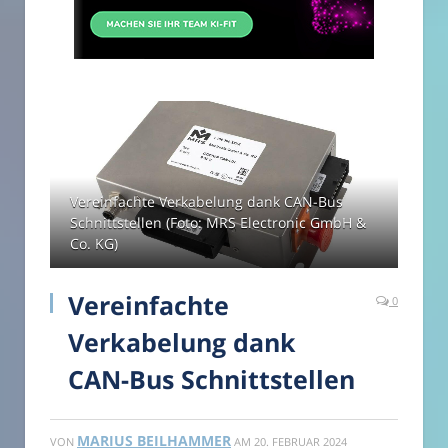
Vereinfachte Verkabelung dank CAN-Bus
Schnittstellen (Foto: MRS Electronic GmbH &
Co. KG)
Vereinfachte
0
Verkabelung dank
CAN-Bus Schnittstellen
MARIUS BEILHAMMER
VON
AM
20. FEBRUAR 2024