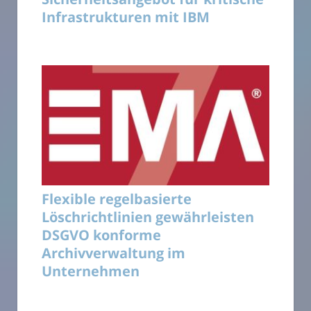
Infrastrukturen mit IBM
Flexible regelbasierte
Löschrichtlinien gewährleisten
DSGVO konforme
Archivverwaltung im
Unternehmen