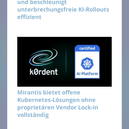
und beschleunigt
unterbrechungsfreie KI-Rollouts
effizient
Mirantis bietet offene
Kubernetes-Lösungen ohne
proprietären Vendor Lock-in
vollständig