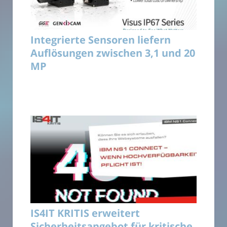
Integrierte Sensoren liefern
Auflösungen zwischen 3,1 und 20
MP
IS4IT KRITIS erweitert
Sicherheitsangebot für kritische