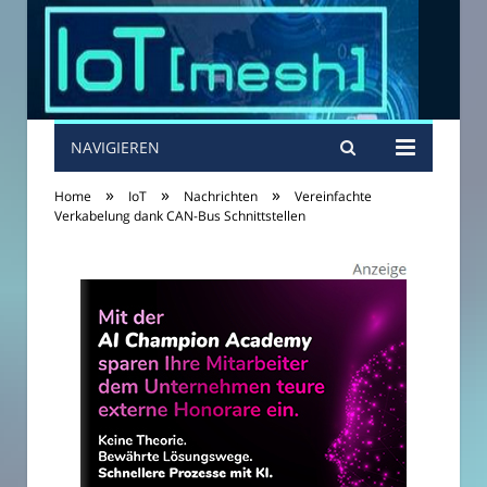
NAVIGIEREN
»
»
»
Home
IoT
Nachrichten
Vereinfachte
Verkabelung dank CAN-Bus Schnittstellen