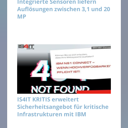
Integrierte Sensoren liefern
Auflösungen zwischen 3,1 und 20
MP
IS4IT KRITIS erweitert
Sicherheitsangebot für kritische
Infrastrukturen mit IBM