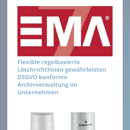
Flexible regelbasierte
Löschrichtlinien gewährleisten
DSGVO konforme
Archivverwaltung im
Unternehmen