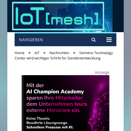
NAVIGIEREN
»
»
»
Home
IoT
Nachrichten
Siemens Technology
Center wird wichtiger Schritt für Standortentwicklung