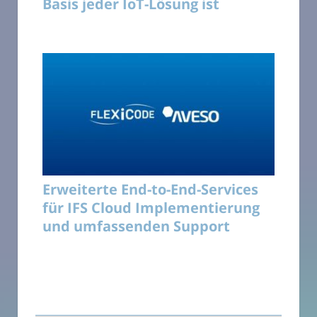
Basis jeder IoT-Lösung ist
Erweiterte End-to-End-Services
für IFS Cloud Implementierung
und umfassenden Support