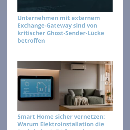
Unternehmen mit externem
Exchange-Gateway sind von
kritischer Ghost-Sender-Lücke
betroffen
Smart Home sicher vernetzen:
Warum Elektroinstallation die