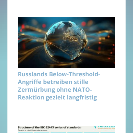
Russlands Below-Threshold-
Angriffe betreiben stille
Zermürbung ohne NATO-
Reaktion gezielt langfristig