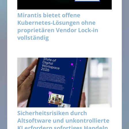
Mirantis bietet offene
Kubernetes-Lösungen ohne
proprietären Vendor Lock-in
vollständig
Sicherheitsrisiken durch
Altsoftware und unkontrollierte
KI erfordern sofortiges Handeln