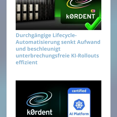
Durchgängige Lifecycle-
Automatisierung senkt Aufwand
und beschleunigt
unterbrechungsfreie KI-Rollouts
effizient