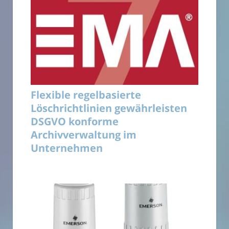
Flexible regelbasierte
Löschrichtlinien gewährleisten
DSGVO konforme
Archivverwaltung im
Unternehmen