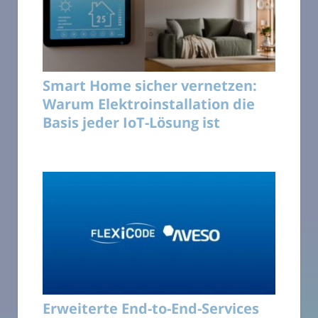
Smart Home sicher vernetzen:
Warum Elektroinstallation die
Basis jeder IoT-Lösung ist
Erweiterte End-to-End-Services