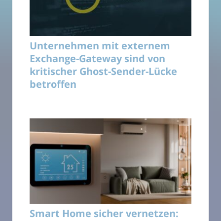
Unternehmen mit externem
Exchange-Gateway sind von
kritischer Ghost-Sender-Lücke
betroffen
Smart Home sicher vernetzen: