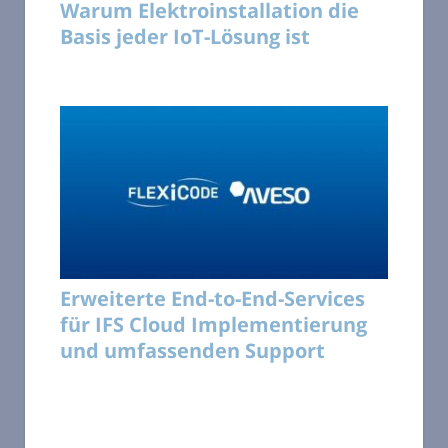
Warum Elektroinstallation die
Basis jeder IoT-Lösung ist
Erweiterte End-to-End-Services
für IFS Cloud Implementierung
und umfassenden Support