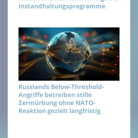
Instandhaltungsprogramme
Russlands Below-Threshold-
Angriffe betreiben stille
Zermürbung ohne NATO-
Reaktion gezielt langfristig