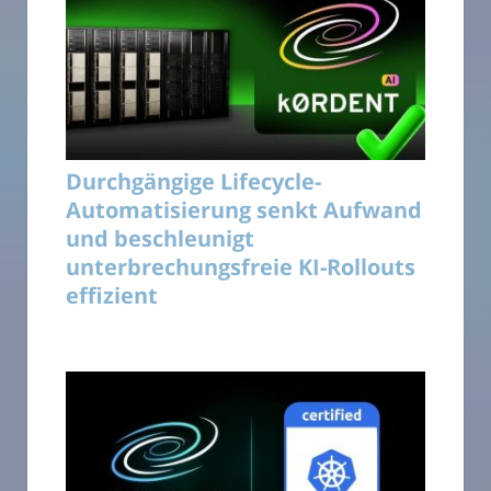
Durchgängige Lifecycle-
Automatisierung senkt Aufwand
und beschleunigt
unterbrechungsfreie KI-Rollouts
effizient