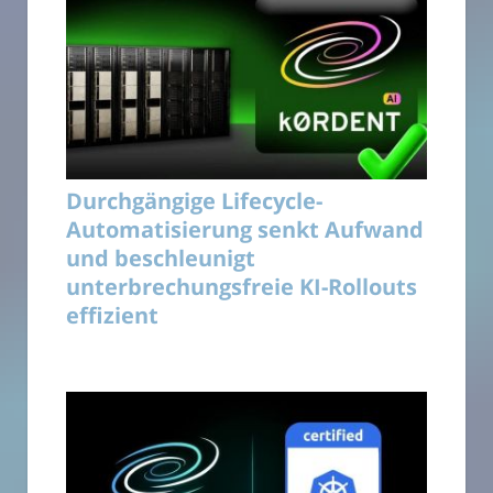
Durchgängige Lifecycle-
Automatisierung senkt Aufwand
und beschleunigt
unterbrechungsfreie KI-Rollouts
effizient