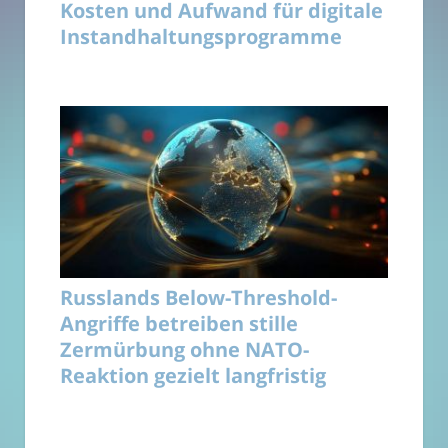
Kosten und Aufwand für digitale
Instandhaltungsprogramme
Russlands Below-Threshold-
Angriffe betreiben stille
Zermürbung ohne NATO-
Reaktion gezielt langfristig