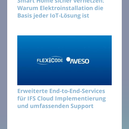
Smart Home sicher vernetzen:
Warum Elektroinstallation die
Basis jeder IoT-Lösung ist
Erweiterte End-to-End-Services
für IFS Cloud Implementierung
und umfassenden Support