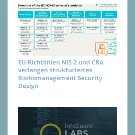
EU-Richtlinien NIS-2 und CRA
verlangen strukturiertes
Risikomanagement Security
Design