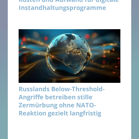
Instandhaltungsprogramme
Russlands Below-Threshold-
Angriffe betreiben stille
Zermürbung ohne NATO-
Reaktion gezielt langfristig