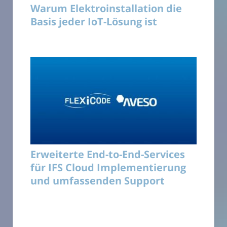
Warum Elektroinstallation die
Basis jeder IoT-Lösung ist
Erweiterte End-to-End-Services
für IFS Cloud Implementierung
und umfassenden Support