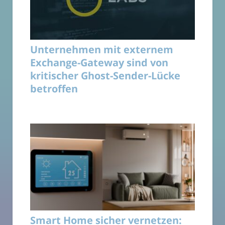
Unternehmen mit externem
Exchange-Gateway sind von
kritischer Ghost-Sender-Lücke
betroffen
Smart Home sicher vernetzen: