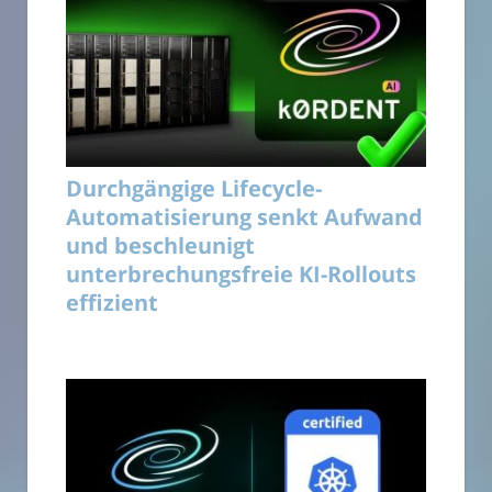
Durchgängige Lifecycle-
Automatisierung senkt Aufwand
und beschleunigt
unterbrechungsfreie KI-Rollouts
effizient