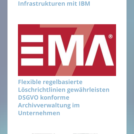
Infrastrukturen mit IBM
Flexible regelbasierte
Löschrichtlinien gewährleisten
DSGVO konforme
Archivverwaltung im
Unternehmen