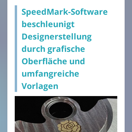
SpeedMark-Software
beschleunigt
Designerstellung
durch grafische
Oberfläche und
umfangreiche
Vorlagen