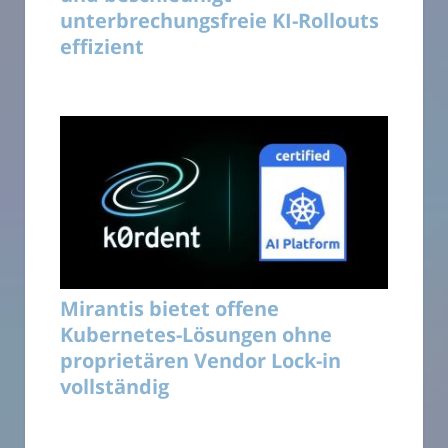
unterbrechungsfreie KI-Rollouts
effizient
Mirantis bietet offene
Kubernetes-Lösungen ohne
proprietären Vendor Lock-in
vollständig