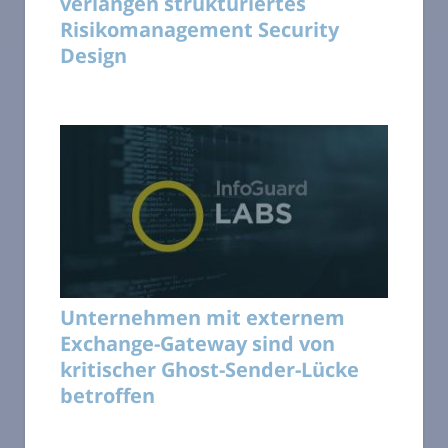
verlangen strukturiertes
Risikomanagement Security
Design
Unternehmen mit externem
Exchange-Gateway sind von
kritischer Ghost-Sender-Lücke
betroffen