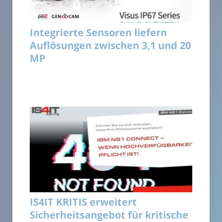
Integrierte Sensoren liefern
Auflösungen zwischen 3,1 und 20
MP
IS4IT KRITIS erweitert
Sicherheitsangebot für kritische