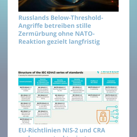
Russlands Below-Threshold-
Angriffe betreiben stille
Zermürbung ohne NATO-
Reaktion gezielt langfristig
EU-Richtlinien NIS-2 und CRA