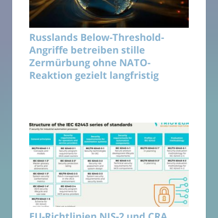
Russlands Below-Threshold-
Angriffe betreiben stille
Zermürbung ohne NATO-
Reaktion gezielt langfristig
EU-Richtlinien NIS-2 und CRA