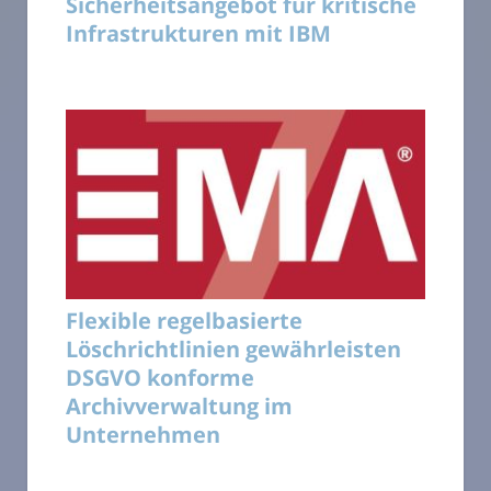
Sicherheitsangebot für kritische
Infrastrukturen mit IBM
Flexible regelbasierte
Löschrichtlinien gewährleisten
DSGVO konforme
Archivverwaltung im
Unternehmen