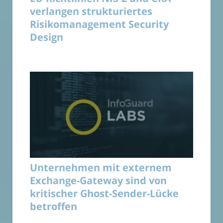
verlangen strukturiertes
Risikomanagement Security
Design
Unternehmen mit externem
Exchange-Gateway sind von
kritischer Ghost-Sender-Lücke
betroffen