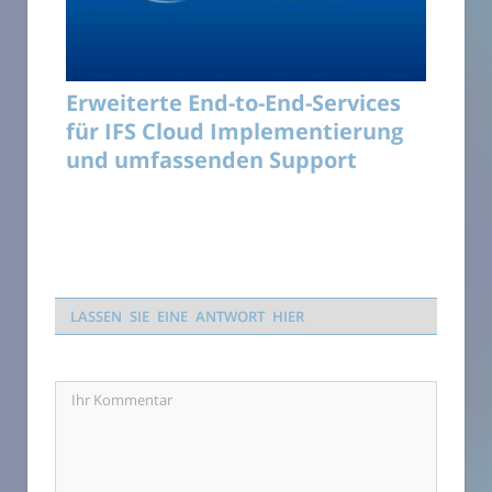
Erweiterte End-to-End-Services
für IFS Cloud Implementierung
und umfassenden Support
LASSEN SIE EINE ANTWORT HIER