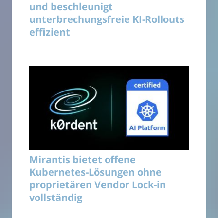
und beschleunigt
unterbrechungsfreie KI-Rollouts
effizient
Mirantis bietet offene
Kubernetes-Lösungen ohne
proprietären Vendor Lock-in
vollständig