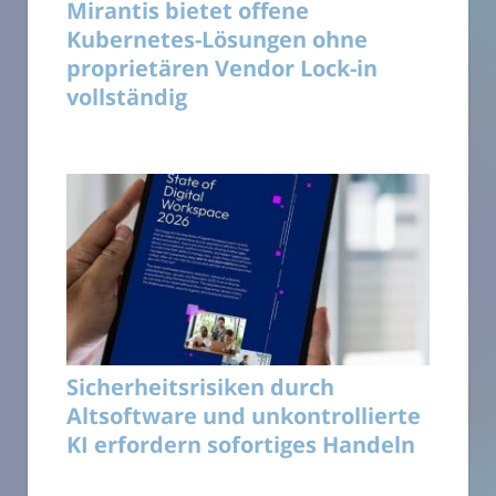
Mirantis bietet offene
Kubernetes-Lösungen ohne
proprietären Vendor Lock-in
vollständig
Sicherheitsrisiken durch
Altsoftware und unkontrollierte
KI erfordern sofortiges Handeln