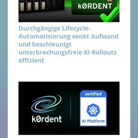
Durchgängige Lifecycle-
Automatisierung senkt Aufwand
und beschleunigt
unterbrechungsfreie KI-Rollouts
effizient