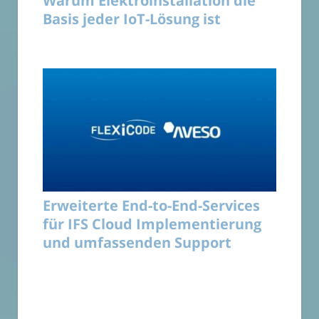
Warum Elektroinstallation die
Basis jeder IoT-Lösung ist
Erweiterte End-to-End-Services
für IFS Cloud Implementierung
und umfassenden Support