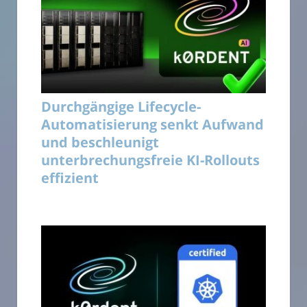
Durchgängige Lifecycle-
Automatisierung senkt Aufwand
und beschleunigt
unterbrechungsfreie KI-Rollouts
effizient