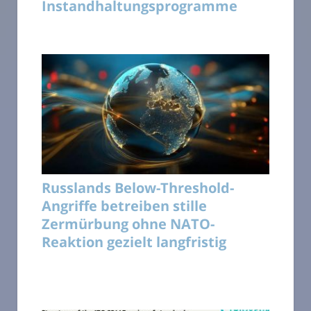
Instandhaltungsprogramme
Russlands Below-Threshold-
Angriffe betreiben stille
Zermürbung ohne NATO-
Reaktion gezielt langfristig