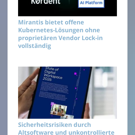
Mirantis bietet offene
Kubernetes-Lösungen ohne
proprietären Vendor Lock-in
vollständig
Sicherheitsrisiken durch
Altsoftware und unkontrollierte