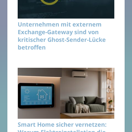
Unternehmen mit externem
Exchange-Gateway sind von
kritischer Ghost-Sender-Lücke
betroffen
Smart Home sicher vernetzen: