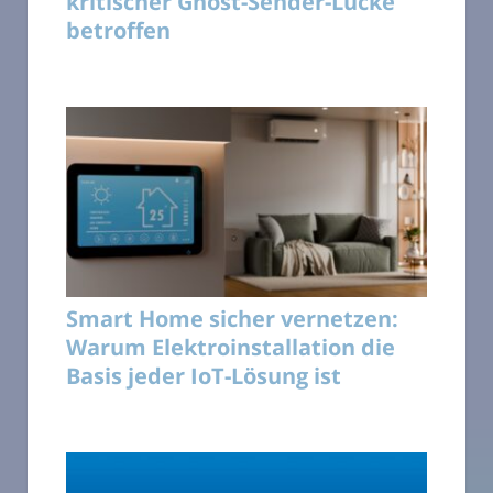
kritischer Ghost-Sender-Lücke
betroffen
Smart Home sicher vernetzen:
Warum Elektroinstallation die
Basis jeder IoT-Lösung ist