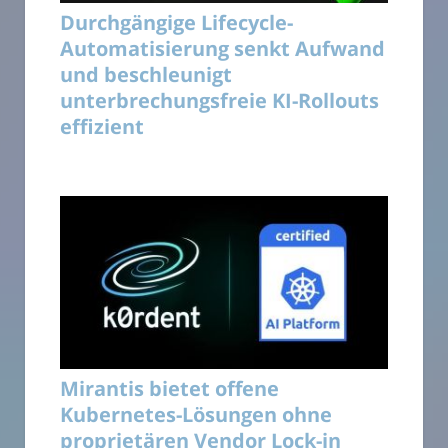
Durchgängige Lifecycle-
Automatisierung senkt Aufwand
und beschleunigt
unterbrechungsfreie KI-Rollouts
effizient
Mirantis bietet offene
Kubernetes-Lösungen ohne
proprietären Vendor Lock-in