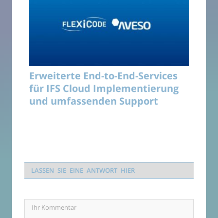
Erweiterte End-to-End-Services
für IFS Cloud Implementierung
und umfassenden Support
LASSEN SIE EINE ANTWORT HIER