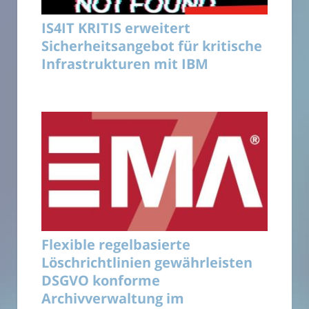
IS4IT KRITIS erweitert
Sicherheitsangebot für kritische
Infrastrukturen mit IBM
Flexible regelbasierte
Löschrichtlinien gewährleisten
DSGVO konforme
Archivverwaltung im