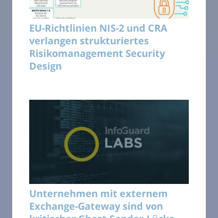
EU-Richtlinien NIS-2 und CRA
verlangen strukturiertes
Risikomanagement Security
Design
Unternehmen mit externem
Exchange-Gateway sind von