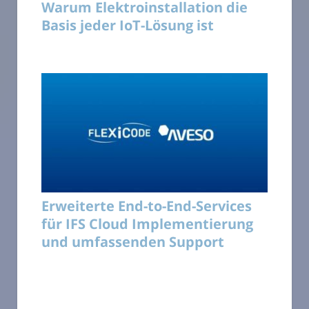
Warum Elektroinstallation die
Basis jeder IoT-Lösung ist
Erweiterte End-to-End-Services
für IFS Cloud Implementierung
und umfassenden Support