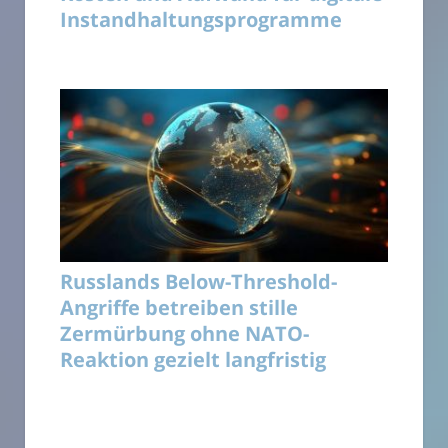
Instandhaltungsprogramme
Russlands Below-Threshold-
Angriffe betreiben stille
Zermürbung ohne NATO-
Reaktion gezielt langfristig