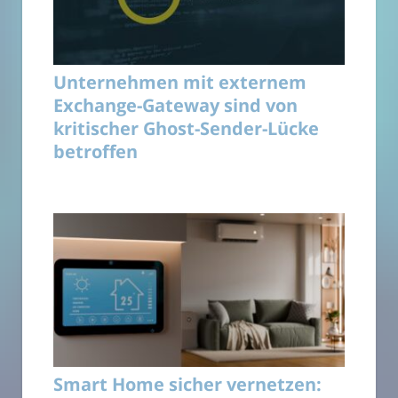
Unternehmen mit externem
Exchange-Gateway sind von
kritischer Ghost-Sender-Lücke
betroffen
Smart Home sicher vernetzen: