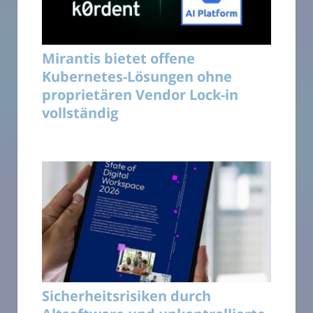
Mirantis bietet offene
Kubernetes-Lösungen ohne
proprietären Vendor Lock-in
vollständig
Sicherheitsrisiken durch