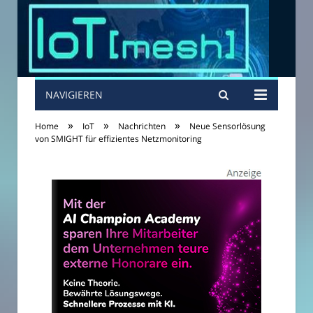
NAVIGIEREN
»
»
»
Home
IoT
Nachrichten
Neue Sensorlösung
von SMIGHT für effizientes Netzmonitoring