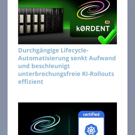
Durchgängige Lifecycle-
Automatisierung senkt Aufwand
und beschleunigt
unterbrechungsfreie KI-Rollouts
effizient