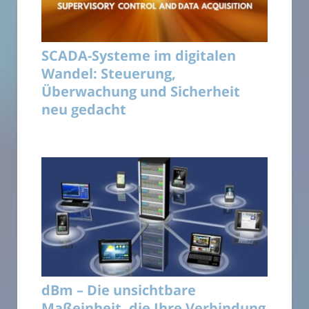
SCADA-Systeme im digitalen
Wandel: Steuerung,
Überwachung und Sicherheit
neu gedacht
dBm – Die unsichtbare
Maßeinheit, die Ihre Verbindung