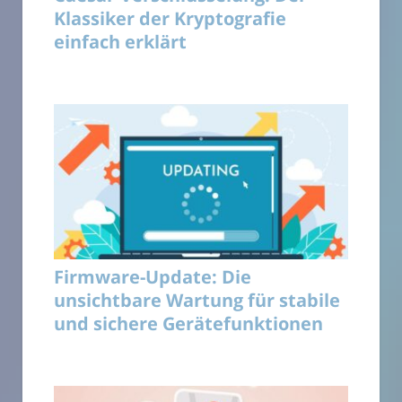
Klassiker der Kryptografie
einfach erklärt
Firmware-Update: Die
unsichtbare Wartung für stabile
und sichere Gerätefunktionen