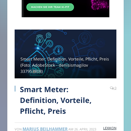
Smart Meter: Definition, Vorteile, Pflicht, Preis
(Foto: AdobeStock - denisismagilov
337957808)
Smart Meter:
0
Definition, Vorteile,
Pflicht, Preis
LEXIKON
MARIUS BEILHAMMER
VON
AM
26. APRIL 2023