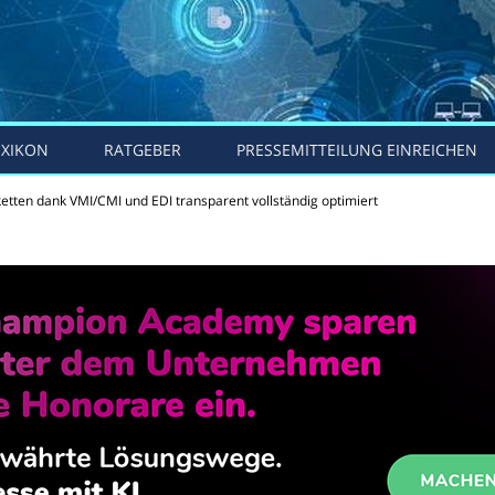
EXIKON
RATGEBER
PRESSEMITTEILUNG EINREICHEN
rketten dank VMI/CMI und EDI transparent vollständig optimiert