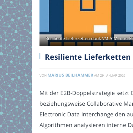
Resiliente Lieferketten dank VMI/CMI und ED
Resiliente Lieferketten
MARIUS BEILHAMMER
VON
AM
29. JANUAR 2026
Mit der E2B-Doppelstrategie setzt 
beziehungsweise Collaborative Man
Electronic Data Interchange den au
Algorithmen analysieren interne D