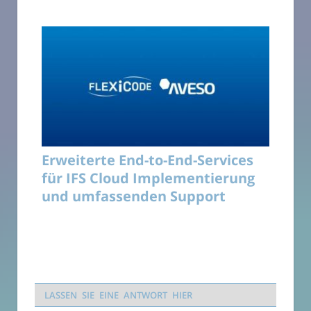
Erweiterte End-to-End-Services
für IFS Cloud Implementierung
und umfassenden Support
LASSEN SIE EINE ANTWORT HIER