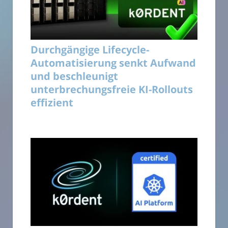
Durchgängige Lifecycle-
Automatisierung senkt Aufwand
und beschleunigt
unterbrechungsfreie KI-Rollouts
effizient