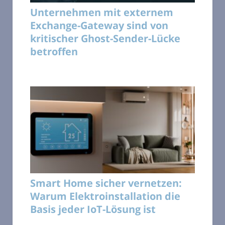
Unternehmen mit externem
Exchange-Gateway sind von
kritischer Ghost-Sender-Lücke
betroffen
Smart Home sicher vernetzen:
Warum Elektroinstallation die
Basis jeder IoT-Lösung ist