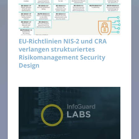
EU-Richtlinien NIS-2 und CRA
verlangen strukturiertes
Risikomanagement Security
Design