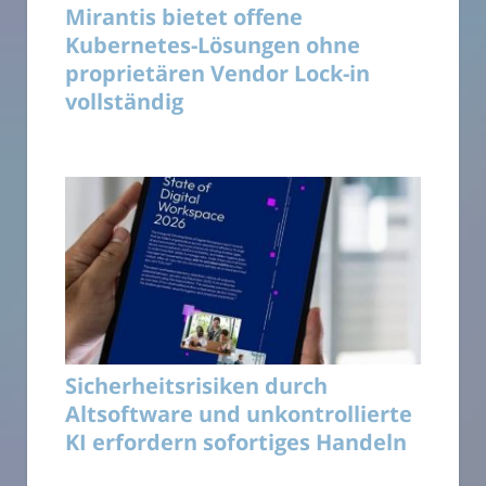
Mirantis bietet offene
Kubernetes-Lösungen ohne
proprietären Vendor Lock-in
vollständig
Sicherheitsrisiken durch
Altsoftware und unkontrollierte
KI erfordern sofortiges Handeln