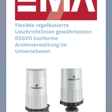
Flexible regelbasierte
Löschrichtlinien gewährleisten
DSGVO konforme
Archivverwaltung im
Unternehmen