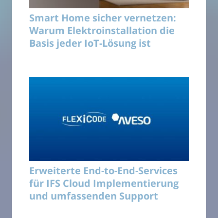
Smart Home sicher vernetzen:
Warum Elektroinstallation die
Basis jeder IoT-Lösung ist
Erweiterte End-to-End-Services
für IFS Cloud Implementierung
und umfassenden Support