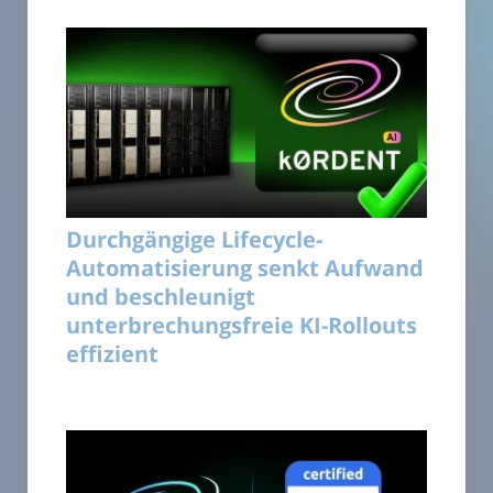
Durchgängige Lifecycle-
Automatisierung senkt Aufwand
und beschleunigt
unterbrechungsfreie KI-Rollouts
effizient