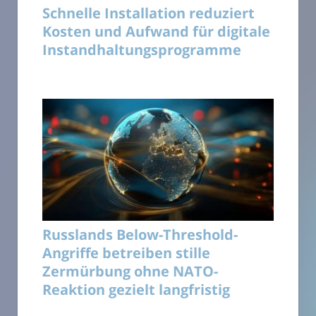
Schnelle Installation reduziert
Kosten und Aufwand für digitale
Instandhaltungsprogramme
Russlands Below-Threshold-
Angriffe betreiben stille
Zermürbung ohne NATO-
Reaktion gezielt langfristig