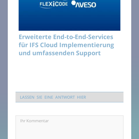
Erweiterte End-to-End-Services
für IFS Cloud Implementierung
und umfassenden Support
LASSEN SIE EINE ANTWORT HIER