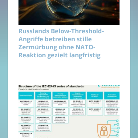
Russlands Below-Threshold-
Angriffe betreiben stille
Zermürbung ohne NATO-
Reaktion gezielt langfristig