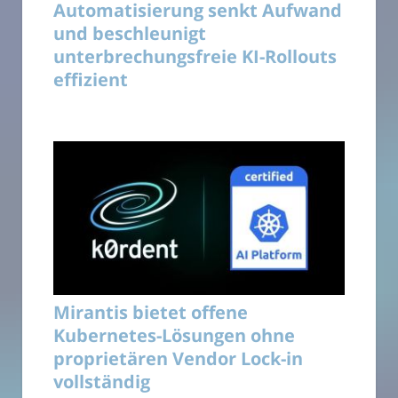
Automatisierung senkt Aufwand
und beschleunigt
unterbrechungsfreie KI-Rollouts
effizient
Mirantis bietet offene
Kubernetes-Lösungen ohne
proprietären Vendor Lock-in
vollständig