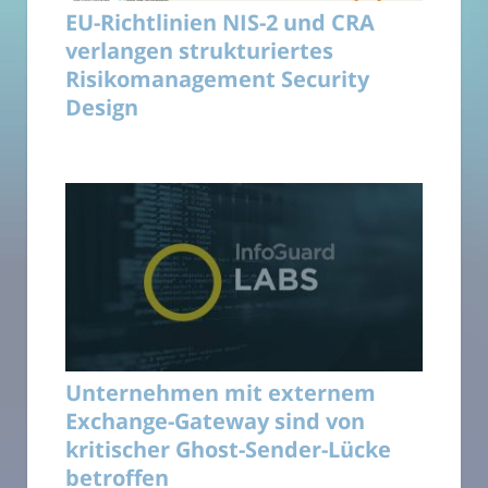
EU-Richtlinien NIS-2 und CRA
verlangen strukturiertes
Risikomanagement Security
Design
Unternehmen mit externem
Exchange-Gateway sind von
kritischer Ghost-Sender-Lücke
betroffen