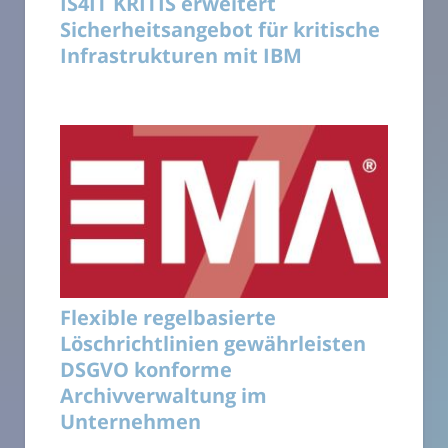
IS4IT KRITIS erweitert
Sicherheitsangebot für kritische
Infrastrukturen mit IBM
Flexible regelbasierte
Löschrichtlinien gewährleisten
DSGVO konforme
Archivverwaltung im
Unternehmen