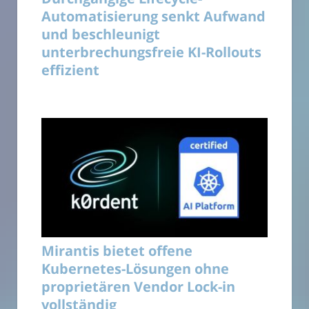
Automatisierung senkt Aufwand
und beschleunigt
unterbrechungsfreie KI-Rollouts
effizient
Mirantis bietet offene
Kubernetes-Lösungen ohne
proprietären Vendor Lock-in
vollständig