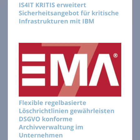
IS4IT KRITIS erweitert
Sicherheitsangebot für kritische
Infrastrukturen mit IBM
Flexible regelbasierte
Löschrichtlinien gewährleisten
DSGVO konforme
Archivverwaltung im
Unternehmen