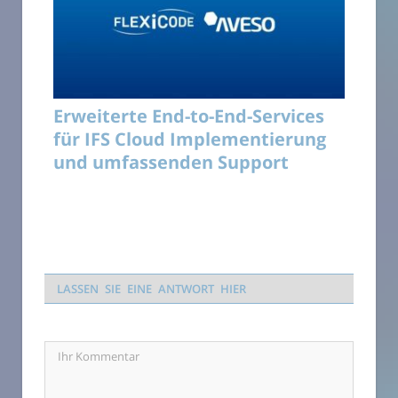
Erweiterte End-to-End-Services
für IFS Cloud Implementierung
und umfassenden Support
LASSEN SIE EINE ANTWORT HIER