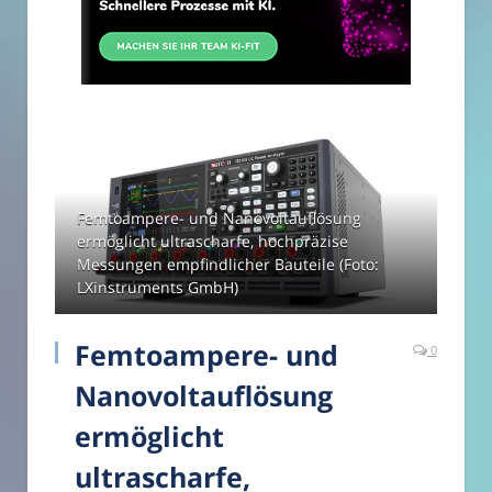
Femtoampere- und Nanovoltauflösung
ermöglicht ultrascharfe, hochpräzise
Messungen empfindlicher Bauteile (Foto:
LXinstruments GmbH)
Femtoampere- und
0
Nanovoltauflösung
ermöglicht
ultrascharfe,