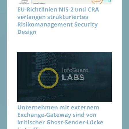
EU-Richtlinien NIS-2 und CRA
verlangen strukturiertes
Risikomanagement Security
Design
Unternehmen mit externem
Exchange-Gateway sind von
kritischer Ghost-Sender-Lücke