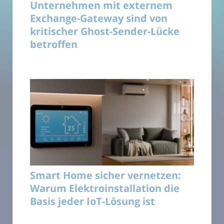
Unternehmen mit externem
Exchange-Gateway sind von
kritischer Ghost-Sender-Lücke
betroffen
Smart Home sicher vernetzen:
Warum Elektroinstallation die
Basis jeder IoT-Lösung ist