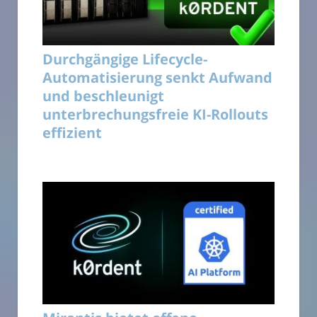
Durchgängige Lifecycle-
Automatisierung senkt Aufwand
und beschleunigt
unterbrechungsfreie KI-Rollouts
effizient