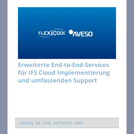
Erweiterte End-to-End-Services
für IFS Cloud Implementierung
und umfassenden Support
LASSEN SIE EINE ANTWORT HIER