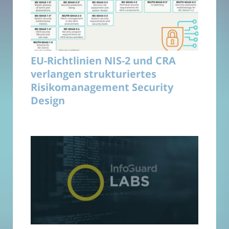
EU-Richtlinien NIS-2 und CRA
verlangen strukturiertes
Risikomanagement Security
Design