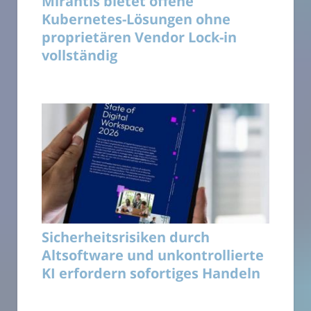
Mirantis bietet offene
Kubernetes-Lösungen ohne
proprietären Vendor Lock-in
vollständig
Sicherheitsrisiken durch
Altsoftware und unkontrollierte
KI erfordern sofortiges Handeln