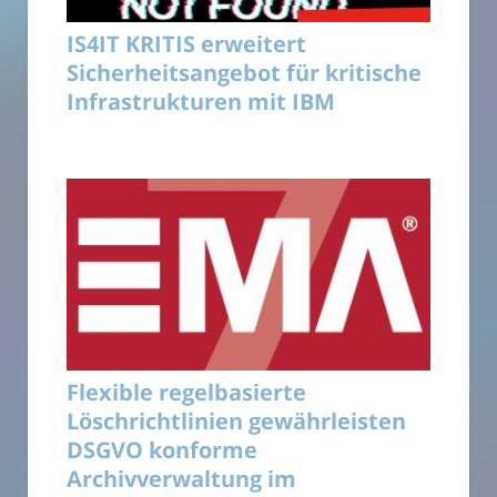
IS4IT KRITIS erweitert
Sicherheitsangebot für kritische
Infrastrukturen mit IBM
Flexible regelbasierte
Löschrichtlinien gewährleisten
DSGVO konforme
Archivverwaltung im