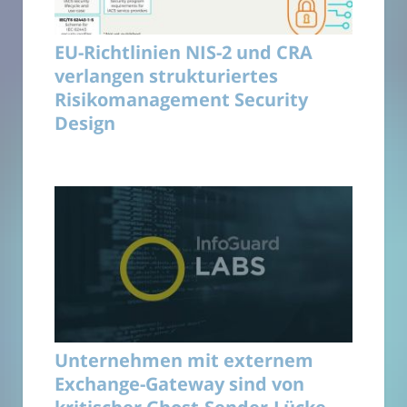
EU-Richtlinien NIS-2 und CRA
verlangen strukturiertes
Risikomanagement Security
Design
Unternehmen mit externem
Exchange-Gateway sind von