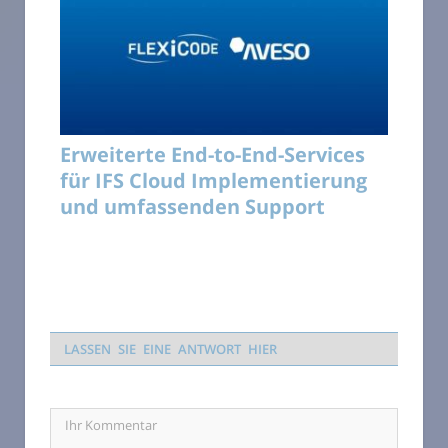
Erweiterte End-to-End-Services
für IFS Cloud Implementierung
und umfassenden Support
LASSEN SIE EINE ANTWORT HIER