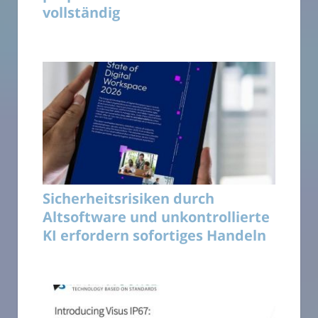
vollständig
Sicherheitsrisiken durch
Altsoftware und unkontrollierte
KI erfordern sofortiges Handeln