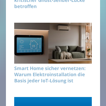
kritischer Ghost-Sender-Lücke
betroffen
Smart Home sicher vernetzen:
Warum Elektroinstallation die
Basis jeder IoT-Lösung ist