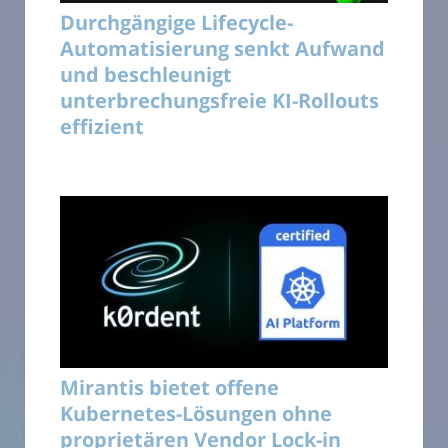
Durchgängige Lifecycle-
Automatisierung senkt Aufwand
und beschleunigt
unterbrechungsfreie KI-Rollouts
effizient
Mirantis bietet offene
Kubernetes-Lösungen ohne
proprietären Vendor Lock-in