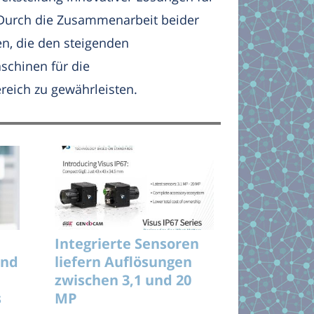
Durch die Zusammenarbeit beider
n, die den steigenden
chinen für die
reich zu gewährleisten.
Integrierte Sensoren
und
liefern Auflösungen
zwischen 3,1 und 20
s
MP