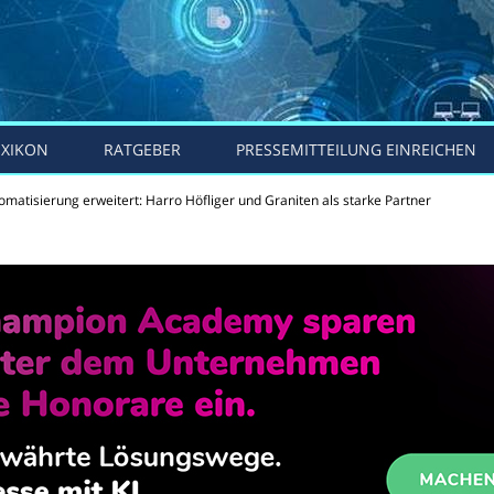
EXIKON
RATGEBER
PRESSEMITTEILUNG EINREICHEN
matisierung erweitert: Harro Höfliger und Graniten als starke Partner