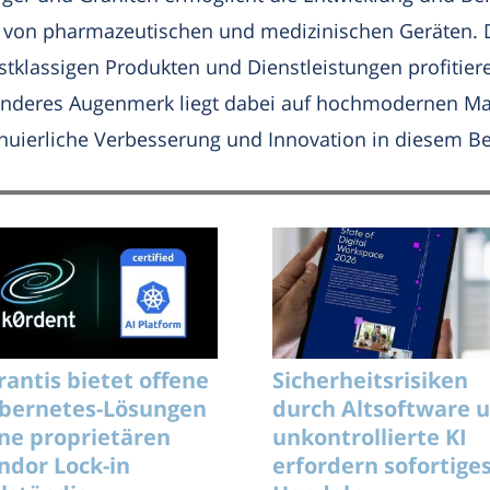
 von pharmazeutischen und medizinischen Geräten. 
lassigen Produkten und Dienstleistungen profitiere
nderes Augenmerk liegt dabei auf hochmodernen Mas
nuierliche Verbesserung und Innovation in diesem Be
rantis bietet offene
Sicherheitsrisiken
bernetes-Lösungen
durch Altsoftware 
ne proprietären
unkontrollierte KI
ndor Lock-in
erfordern sofortige