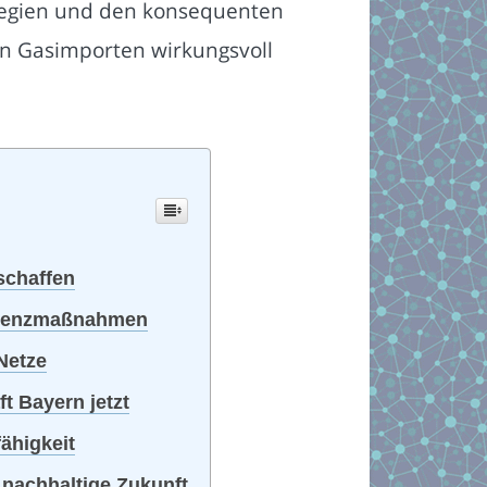
tegien und den konsequenten
on Gasimporten wirkungsvoll
schaffen
fizienzmaßnahmen
Netze
t Bayern jetzt
ähigkeit
 nachhaltige Zukunft