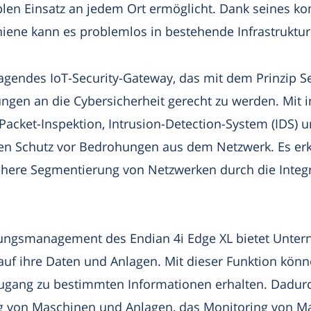
len Einsatz an jedem Ort ermöglicht. Dank seines k
hiene kann es problemlos in bestehende Infrastruktur
ragendes IoT-Security-Gateway, das mit dem Prinzip S
en an die Cybersicherheit gerecht zu werden. Mit in
Packet-Inspektion, Intrusion-Detection-System (IDS) u
en Schutz vor Bedrohungen aus dem Netzwerk. Es er
chere Segmentierung von Netzwerken durch die Inte
gungsmanagement des Endian 4i Edge XL bietet Unte
 auf ihre Daten und Anlagen. Mit dieser Funktion kö
ugang zu bestimmten Informationen erhalten. Dadurc
ng von Maschinen und Anlagen, das Monitoring von M