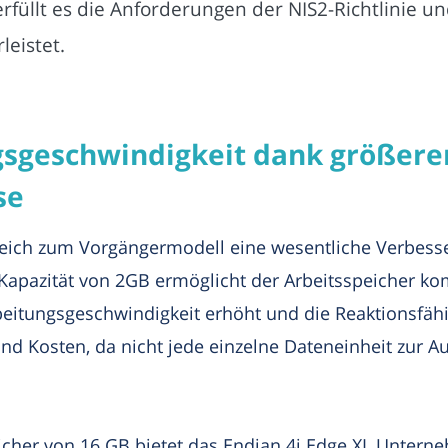
erfüllt es die Anforderungen der NIS2-Richtlinie u
leistet.
sgeschwindigkeit dank größere
se
gleich zum Vorgängermodell eine wesentliche Verbess
 Kapazität von 2GB ermöglicht der Arbeitsspeicher ko
eitungsgeschwindigkeit erhöht und die Reaktionsfähi
nd Kosten, da nicht jede einzelne Dateneinheit zur A
cher von 16 GB bietet das Endian 4i Edge XL Unterne