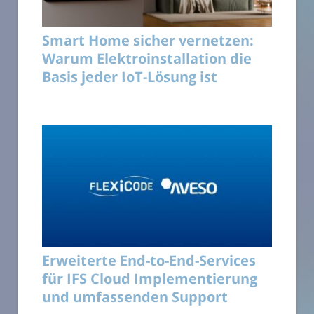
Smart Home sicher vernetzen:
Warum Elektroinstallation die
Basis jeder IoT-Lösung ist
Erweiterte End-to-End-Services
für IFS Cloud Implementierung
und umfassenden Support