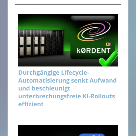
Durchgängige Lifecycle-
Automatisierung senkt Aufwand
und beschleunigt
unterbrechungsfreie KI-Rollouts
effizient