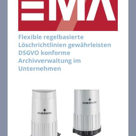
Flexible regelbasierte
Löschrichtlinien gewährleisten
DSGVO konforme
Archivverwaltung im
Unternehmen