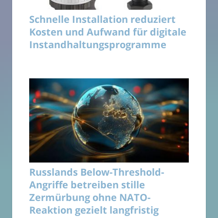
Schnelle Installation reduziert
Kosten und Aufwand für digitale
Instandhaltungsprogramme
Russlands Below-Threshold-
Angriffe betreiben stille
Zermürbung ohne NATO-
Reaktion gezielt langfristig