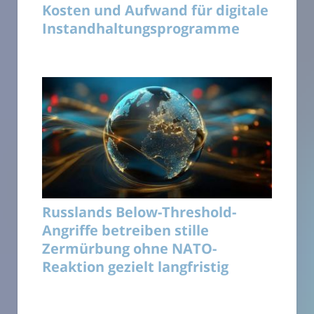
Kosten und Aufwand für digitale
Instandhaltungsprogramme
Russlands Below-Threshold-
Angriffe betreiben stille
Zermürbung ohne NATO-
Reaktion gezielt langfristig