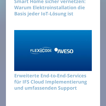
Smart Home sicher vernetzen:
Warum Elektroinstallation die
Basis jeder IoT-Lösung ist
Erweiterte End-to-End-Services
für IFS Cloud Implementierung
und umfassenden Support