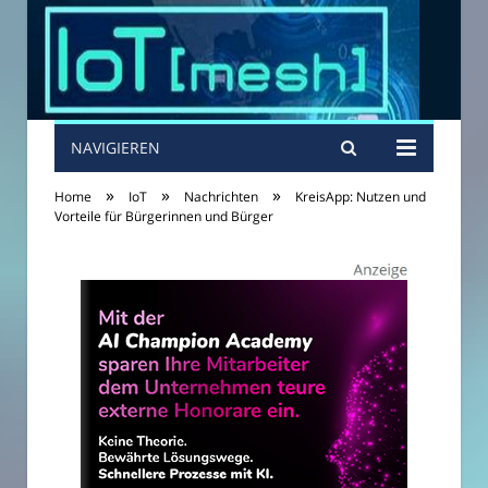
NAVIGIEREN
»
»
»
Home
IoT
Nachrichten
KreisApp: Nutzen und
Vorteile für Bürgerinnen und Bürger