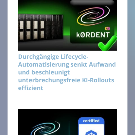
Durchgängige Lifecycle-
Automatisierung senkt Aufwand
und beschleunigt
unterbrechungsfreie KI-Rollouts
effizient