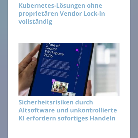
Kubernetes-Lösungen ohne
proprietären Vendor Lock-in
vollständig
Sicherheitsrisiken durch
Altsoftware und unkontrollierte
KI erfordern sofortiges Handeln