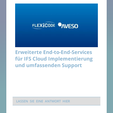
Erweiterte End-to-End-Services
für IFS Cloud Implementierung
und umfassenden Support
LASSEN SIE EINE ANTWORT HIER