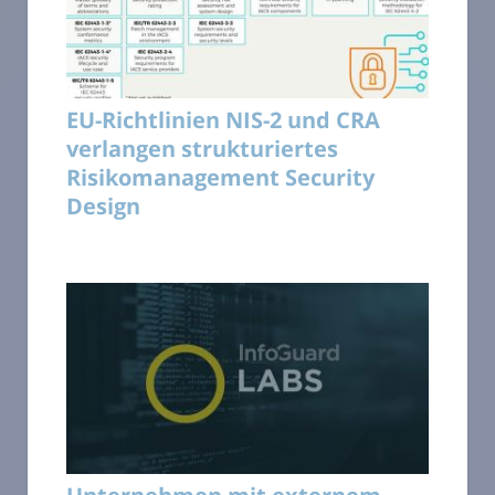
EU-Richtlinien NIS-2 und CRA
verlangen strukturiertes
Risikomanagement Security
Design