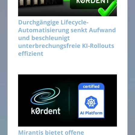
Durchgängige Lifecycle-
Automatisierung senkt Aufwand
und beschleunigt
unterbrechungsfreie KI-Rollouts
effizient
Mirantis bietet offene