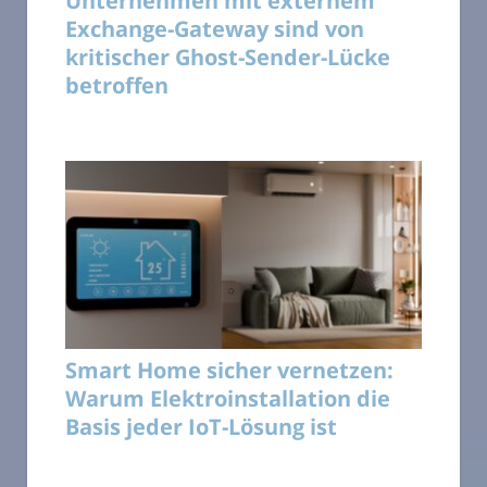
Unternehmen mit externem
Exchange-Gateway sind von
kritischer Ghost-Sender-Lücke
betroffen
Smart Home sicher vernetzen:
Warum Elektroinstallation die
Basis jeder IoT-Lösung ist