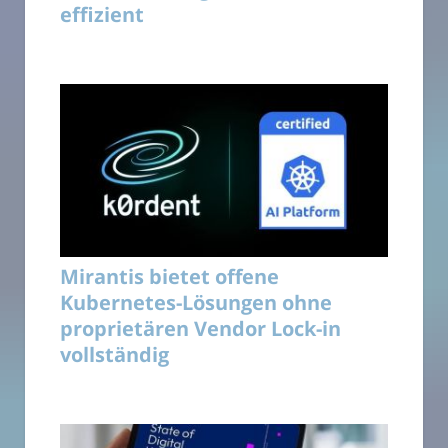
effizient
Mirantis bietet offene
Kubernetes-Lösungen ohne
proprietären Vendor Lock-in
vollständig