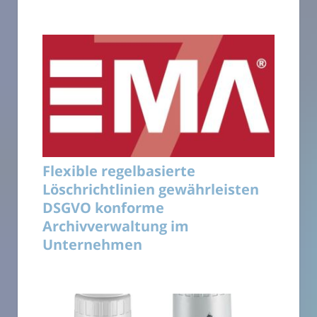
Flexible regelbasierte
Löschrichtlinien gewährleisten
DSGVO konforme
Archivverwaltung im
Unternehmen