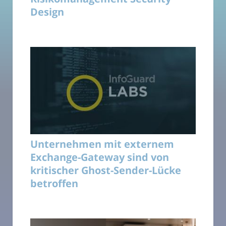
Design
Unternehmen mit externem
Exchange-Gateway sind von
kritischer Ghost-Sender-Lücke
betroffen