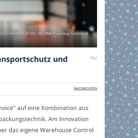
m B2B-Bereich (Foto: BEUMER Group GmbH &
ansportschutz und
0
NACHRICHTEN
hoice" auf eine Kombination aus
packungstechnik. Am Innovation
ber das eigene Warehouse Control