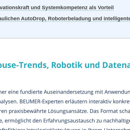
ovationskraft und Systemkompetenz als Vorteil
ulichen AutoDrop, Roboterbeladung und intelligent
use-Trends, Robotik und Datena
her eine fundierte Auseinandersetzung mit Anwendun
alysen. BEUMER-Experten erläutern interaktiv konkret
ren praxisbewährte Lösungsansätze. Das Format scha
le, ermöglicht den Erfahrungsaustausch zu nachhalti
nftsfähiger Intralogistikstrukturen in Ihrem Unterne