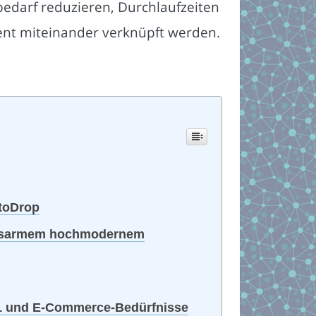
bedarf reduzieren, Durchlaufzeiten
ient miteinander verknüpft werden.
utoDrop
tungsarmem hochmodernem
PL und E-Commerce-Bedürfnisse