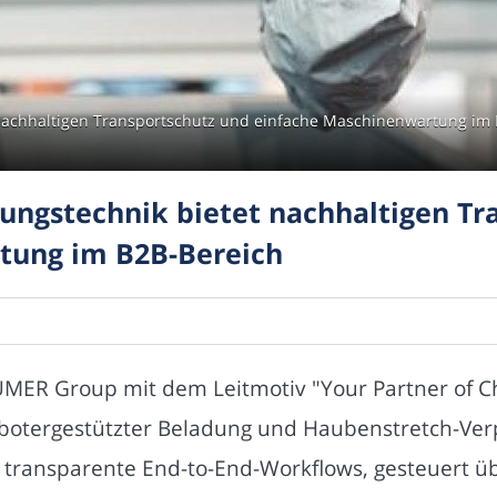
nachhaltigen Transportschutz und einfache Maschinenwartung i
ngstechnik bietet nachhaltigen Tr
tung im B2B-Bereich
UMER Group mit dem Leitmotiv "Your Partner of C
botergestützter Beladung und Haubenstretch-Ver
 transparente End-to-End-Workflows, gesteuert ü