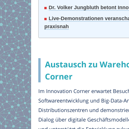
Dr. Volker Jungbluth betont Inn
Live-Demonstrationen veranscha
praxisnah
Austausch zu Wareho
Corner
Im Innovation Corner erwartet Besuc
Softwareentwicklung und Big-Data-An
Distributionszentren und demonstrie
Dialog über digitale Geschäftsmodel
und unterstützt die Entwicklung zuku