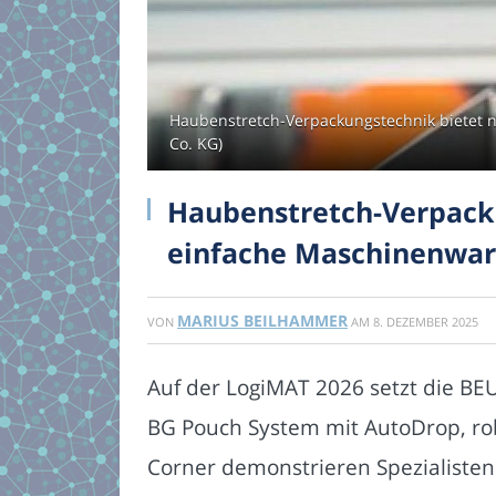
Haubenstretch-Verpackungstechnik bietet 
Co. KG)
Haubenstretch-Verpacku
einfache Maschinenwar
MARIUS BEILHAMMER
VON
AM
8. DEZEMBER 2025
Auf der LogiMAT 2026 setzt die BE
BG Pouch System mit AutoDrop, ro
Corner demonstrieren Spezialisten