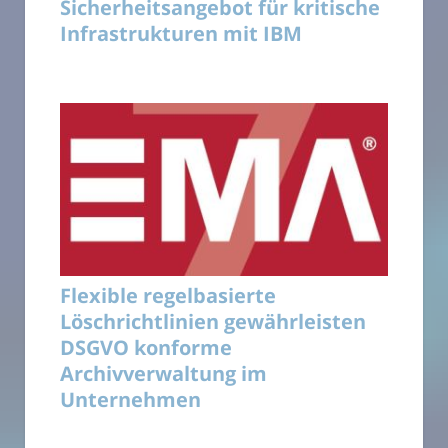
Sicherheitsangebot für kritische
Infrastrukturen mit IBM
Flexible regelbasierte
Löschrichtlinien gewährleisten
DSGVO konforme
Archivverwaltung im
Unternehmen