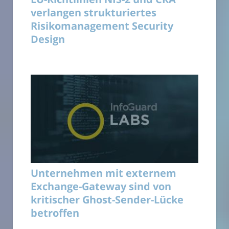
verlangen strukturiertes
Risikomanagement Security
Design
Unternehmen mit externem
Exchange-Gateway sind von
kritischer Ghost-Sender-Lücke
betroffen