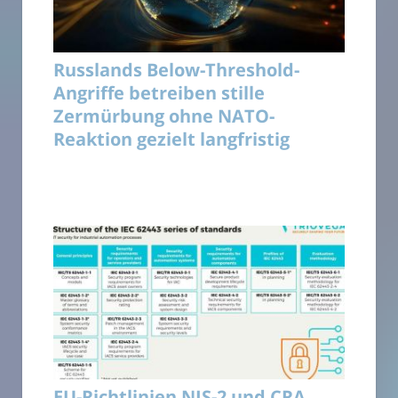
Russlands Below-Threshold-
Angriffe betreiben stille
Zermürbung ohne NATO-
Reaktion gezielt langfristig
EU-Richtlinien NIS-2 und CRA