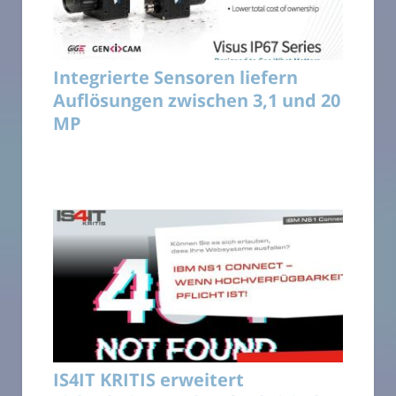
Integrierte Sensoren liefern
Auflösungen zwischen 3,1 und 20
MP
IS4IT KRITIS erweitert