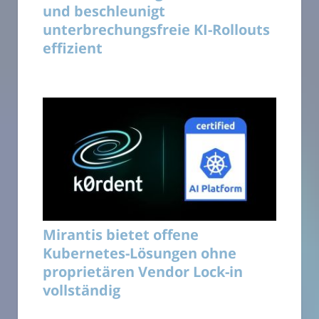
und beschleunigt
unterbrechungsfreie KI-Rollouts
effizient
Mirantis bietet offene
Kubernetes-Lösungen ohne
proprietären Vendor Lock-in
vollständig