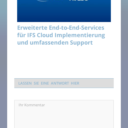
Erweiterte End-to-End-Services
für IFS Cloud Implementierung
und umfassenden Support
LASSEN SIE EINE ANTWORT HIER