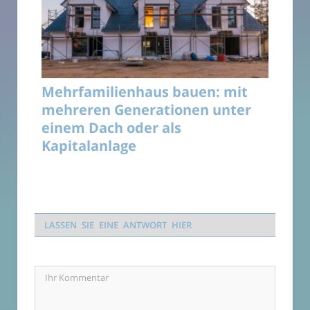
Mehrfamilienhaus bauen: mit
mehreren Generationen unter
einem Dach oder als
Kapitalanlage
LASSEN SIE EINE ANTWORT HIER